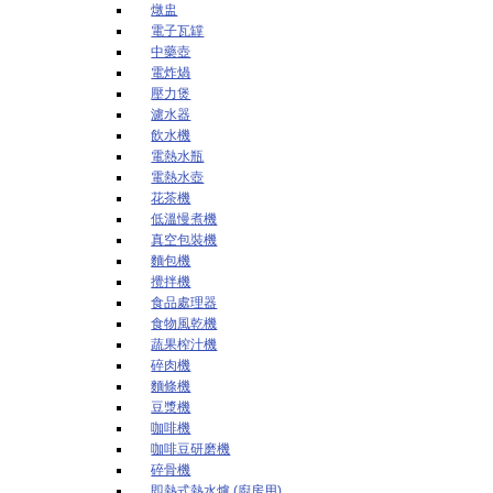
燉盅
電子瓦罉
中藥壺
電炸煱
壓力煲
濾水器
飲水機
電熱水瓶
電熱水壺
花茶機
低溫慢煮機
真空包裝機
麵包機
攪拌機
食品處理器
食物風乾機
蔬果榨汁機
碎肉機
麵條機
豆漿機
咖啡機
咖啡豆研磨機
碎骨機
即熱式熱水爐 (廚房用)