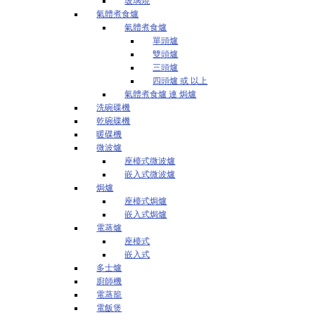
玻璃燒
氣體煮食爐
氣體煮食爐
單頭爐
雙頭爐
三頭爐
四頭爐 或 以上
氣體煮食爐 連 焗爐
洗碗碟機
乾碗碟機
暖碟機
微波爐
座檯式微波爐
嵌入式微波爐
焗爐
座檯式焗爐
嵌入式焗爐
電蒸爐
座檯式
嵌入式
多士爐
廚師機
電蒸籠
電飯煲