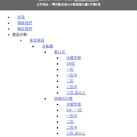
公司地址：灣仔駱克道416號偉德大廈3字樓6室
首頁
聯絡我們
關於我們
貨品分類
家居電器
冷氣機
窗口式
冷暖型號
3/4匹
一匹
一匹半
二匹
二匹半
三匹 及以上
掛牆式分體
冷暖型號
3/4 - 一匹
一匹半
二匹
二匹半
三匹 及以上