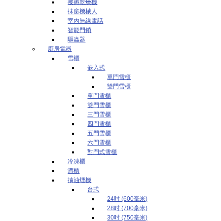
被褥乾燥機
抹窗機械人
室內無線電話
智能門鎖
驅蟲器
廚房電器
雪櫃
嵌入式
單門雪櫃
雙門雪櫃
單門雪櫃
雙門雪櫃
三門雪櫃
四門雪櫃
五門雪櫃
六門雪櫃
對門式雪櫃
冷凍櫃
酒櫃
抽油煙機
台式
24吋 (600毫米)
28吋 (700毫米)
30吋 (750毫米)