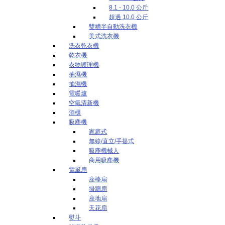
8.1 - 10.0 公斤
超過 10.0 公斤
雙糟半自動洗衣機
美式洗衣機
洗衣乾衣機
乾衣機
衣物護理機
抽濕機
抽濕機
電暖爐
空氣清新機
酒櫃
吸塵機
家庭式
無線/直立/手提式
吸塵機械人
商用吸塵機
電風扇
座檯扇
掛牆扇
座地扇
天花扇
熨斗