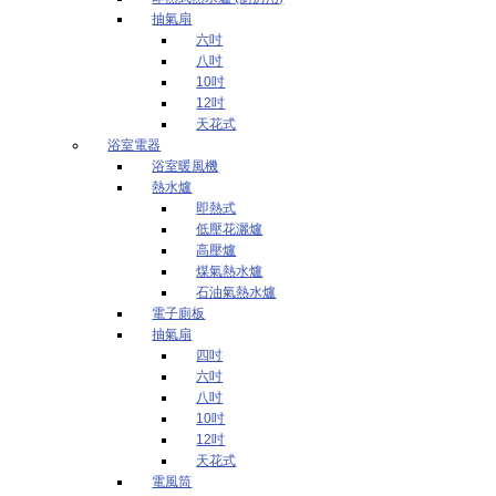
抽氣扇
六吋
八吋
10吋
12吋
天花式
浴室電器
浴室暖風機
熱水爐
即熱式
低壓花灑爐
高壓爐
煤氣熱水爐
石油氣熱水爐
電子廁板
抽氣扇
四吋
六吋
八吋
10吋
12吋
天花式
電風筒