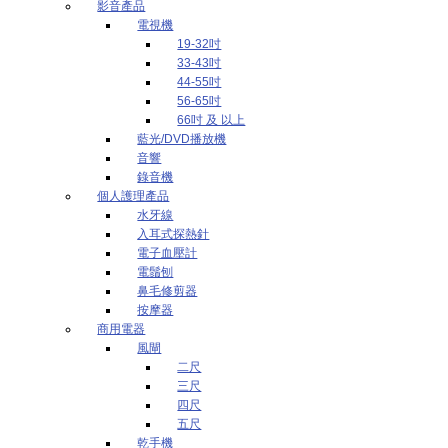
影音產品
電視機
19-32吋
33-43吋
44-55吋
56-65吋
66吋 及 以上
藍光/DVD播放機
音響
錄音機
個人護理產品
水牙線
入耳式探熱針
電子血壓計
電鬚刨
鼻毛修剪器
按摩器
商用電器
風閘
二尺
三尺
四尺
五尺
乾手機