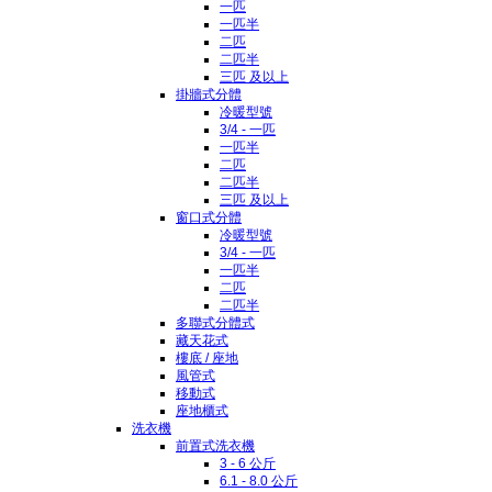
一匹
一匹半
二匹
二匹半
三匹 及以上
掛牆式分體
冷暖型號
3/4 - 一匹
一匹半
二匹
二匹半
三匹 及以上
窗口式分體
冷暖型號
3/4 - 一匹
一匹半
二匹
二匹半
多聯式分體式
藏天花式
樓底 / 座地
風管式
移動式
座地櫃式
洗衣機
前置式洗衣機
3 - 6 公斤
6.1 - 8.0 公斤