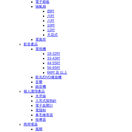
電子廁板
抽氣扇
四吋
六吋
八吋
10吋
12吋
天花式
電風筒
影音產品
電視機
19-32吋
33-43吋
44-55吋
56-65吋
66吋 及 以上
藍光/DVD播放機
音響
錄音機
個人護理產品
水牙線
入耳式探熱針
電子血壓計
電鬚刨
鼻毛修剪器
按摩器
商用電器
風閘