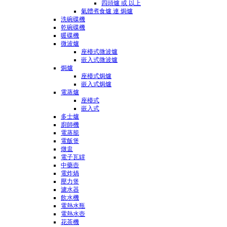
四頭爐 或 以上
氣體煮食爐 連 焗爐
洗碗碟機
乾碗碟機
暖碟機
微波爐
座檯式微波爐
嵌入式微波爐
焗爐
座檯式焗爐
嵌入式焗爐
電蒸爐
座檯式
嵌入式
多士爐
廚師機
電蒸籠
電飯煲
燉盅
電子瓦罉
中藥壺
電炸煱
壓力煲
濾水器
飲水機
電熱水瓶
電熱水壺
花茶機