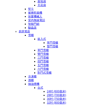
座地扇
天花扇
熨斗
被褥乾燥機
抹窗機械人
室內無線電話
智能門鎖
驅蟲器
廚房電器
雪櫃
嵌入式
單門雪櫃
雙門雪櫃
單門雪櫃
雙門雪櫃
三門雪櫃
四門雪櫃
五門雪櫃
六門雪櫃
對門式雪櫃
冷凍櫃
酒櫃
抽油煙機
台式
24吋 (600毫米)
28吋 (700毫米)
30吋 (750毫米)
32吋 (800毫米)