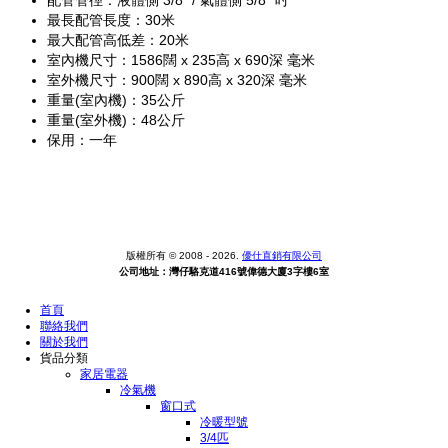
配管管徑：液體側 3/8" / 氣體側 5/8" 吋
最長配管長度：30米
最大配管高低差：20米
室內機尺寸：1586闊 x 235高 x 690深 毫米
室外機尺寸：900闊 x 890高 x 320深 毫米
重量(室內機)：35公斤
重量(室外機)：48公斤
保用：一年
版權所有 © 2008 - 2026.
優仕直銷有限公司
公司地址：灣仔駱克道416號偉德大廈3字樓6室
首頁
聯絡我們
關於我們
貨品分類
家居電器
冷氣機
窗口式
冷暖型號
3/4匹