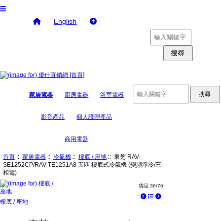
English
家居電器
廚房電器
浴室電器
影音產品
個人護理產品
商用電器
首頁
::
家居電器
::
冷氣機
::
樓底 / 座地
:: 東芝 RAV-
SE1252CP/RAV-TE1251A8 五匹 樓底式冷氣機 (變頻淨冷/三
相電)
貨品 36/76
樓底 / 座地