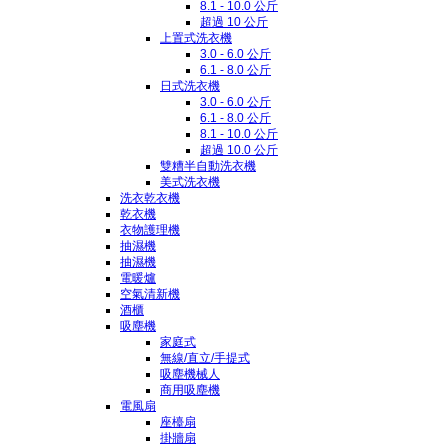
8.1 - 10.0 公斤
超過 10 公斤
上置式洗衣機
3.0 - 6.0 公斤
6.1 - 8.0 公斤
日式洗衣機
3.0 - 6.0 公斤
6.1 - 8.0 公斤
8.1 - 10.0 公斤
超過 10.0 公斤
雙糟半自動洗衣機
美式洗衣機
洗衣乾衣機
乾衣機
衣物護理機
抽濕機
抽濕機
電暖爐
空氣清新機
酒櫃
吸塵機
家庭式
無線/直立/手提式
吸塵機械人
商用吸塵機
電風扇
座檯扇
掛牆扇