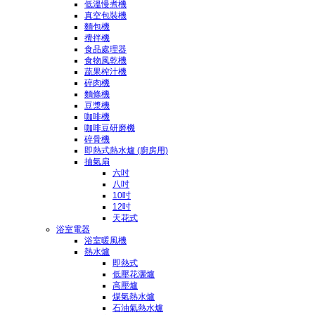
低溫慢煮機
真空包裝機
麵包機
攪拌機
食品處理器
食物風乾機
蔬果榨汁機
碎肉機
麵條機
豆漿機
咖啡機
咖啡豆研磨機
碎骨機
即熱式熱水爐 (廚房用)
抽氣扇
六吋
八吋
10吋
12吋
天花式
浴室電器
浴室暖風機
熱水爐
即熱式
低壓花灑爐
高壓爐
煤氣熱水爐
石油氣熱水爐