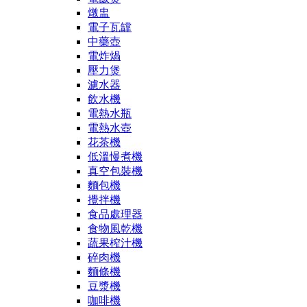
燉盅
電子瓦罉
中藥壺
電炸煱
壓力煲
濾水器
飲水機
電熱水瓶
電熱水壺
花茶機
低溫慢煮機
真空包裝機
麵包機
攪拌機
食品處理器
食物風乾機
蔬果榨汁機
碎肉機
麵條機
豆漿機
咖啡機