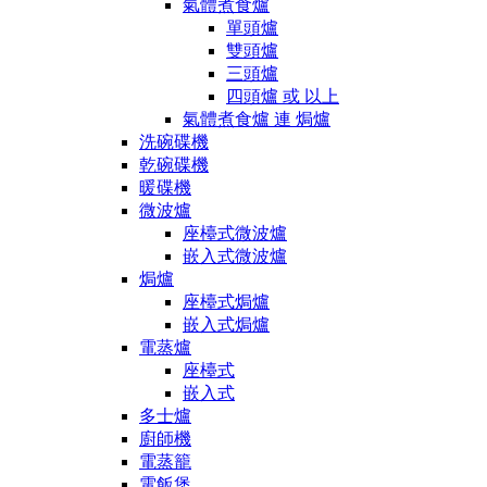
氣體煮食爐
單頭爐
雙頭爐
三頭爐
四頭爐 或 以上
氣體煮食爐 連 焗爐
洗碗碟機
乾碗碟機
暖碟機
微波爐
座檯式微波爐
嵌入式微波爐
焗爐
座檯式焗爐
嵌入式焗爐
電蒸爐
座檯式
嵌入式
多士爐
廚師機
電蒸籠
電飯煲