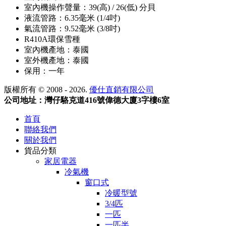
室內機操作聲量：39(高) / 26(低) 分貝
液流管路：6.35毫米 (1/4吋)
氣流管路：9.52毫米 (3/8吋)
R410A環保雪種
室內機產地：泰國
室外機產地：泰國
保用：一年
版權所有 © 2008 - 2026.
優仕直銷有限公司
公司地址：灣仔駱克道416號偉德大廈3字樓6室
首頁
聯絡我們
關於我們
貨品分類
家居電器
冷氣機
窗口式
冷暖型號
3/4匹
一匹
一匹半