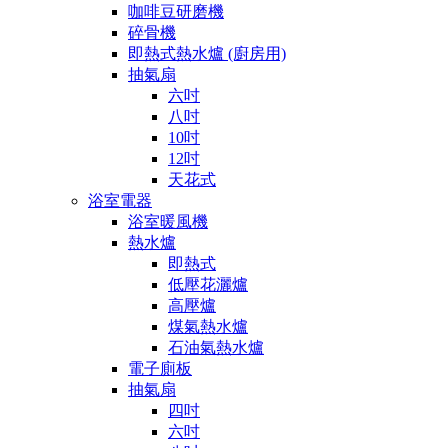
咖啡豆研磨機
碎骨機
即熱式熱水爐 (廚房用)
抽氣扇
六吋
八吋
10吋
12吋
天花式
浴室電器
浴室暖風機
熱水爐
即熱式
低壓花灑爐
高壓爐
煤氣熱水爐
石油氣熱水爐
電子廁板
抽氣扇
四吋
六吋