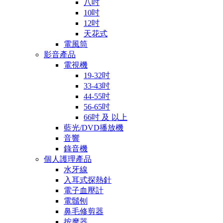
八吋
10吋
12吋
天花式
電風筒
影音產品
電視機
19-32吋
33-43吋
44-55吋
56-65吋
66吋 及 以上
藍光/DVD播放機
音響
錄音機
個人護理產品
水牙線
入耳式探熱針
電子血壓計
電鬚刨
鼻毛修剪器
按摩器