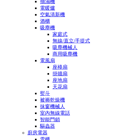
抽濕機
電暖爐
空氣清新機
酒櫃
吸塵機
家庭式
無線/直立/手提式
吸塵機械人
商用吸塵機
電風扇
座檯扇
掛牆扇
座地扇
天花扇
熨斗
被褥乾燥機
抹窗機械人
室內無線電話
智能門鎖
驅蟲器
廚房電器
雪櫃