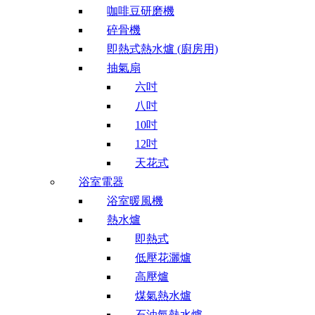
咖啡豆研磨機
碎骨機
即熱式熱水爐 (廚房用)
抽氣扇
六吋
八吋
10吋
12吋
天花式
浴室電器
浴室暖風機
熱水爐
即熱式
低壓花灑爐
高壓爐
煤氣熱水爐
石油氣熱水爐