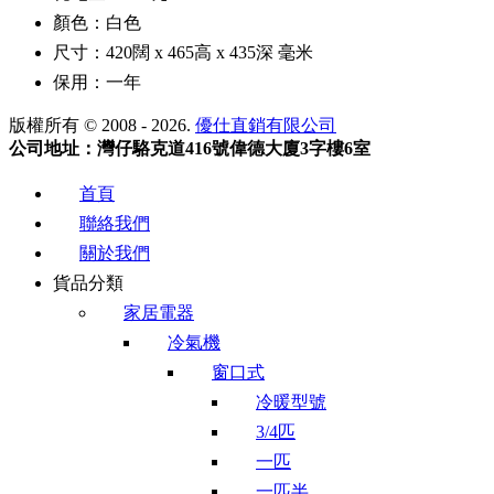
顏色：白色
尺寸：420闊 x 465高 x 435深 毫米
保用：一年
版權所有 © 2008 - 2026.
優仕直銷有限公司
公司地址：灣仔駱克道416號偉德大廈3字樓6室
首頁
聯絡我們
關於我們
貨品分類
家居電器
冷氣機
窗口式
冷暖型號
3/4匹
一匹
一匹半