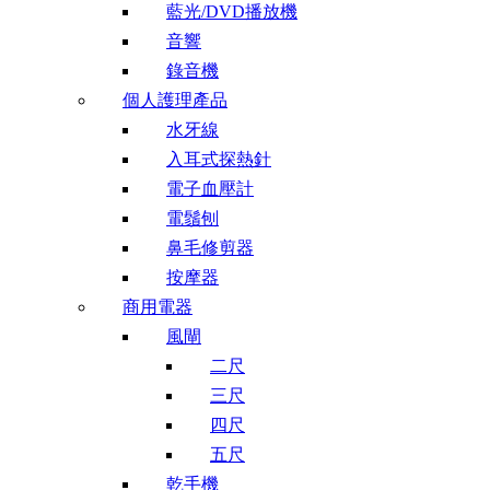
藍光/DVD播放機
音響
錄音機
個人護理產品
水牙線
入耳式探熱針
電子血壓計
電鬚刨
鼻毛修剪器
按摩器
商用電器
風閘
二尺
三尺
四尺
五尺
乾手機