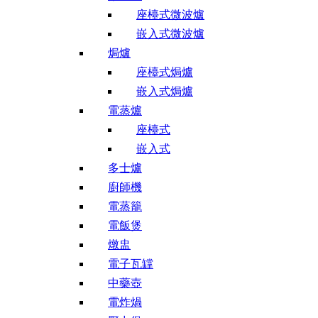
座檯式微波爐
嵌入式微波爐
焗爐
座檯式焗爐
嵌入式焗爐
電蒸爐
座檯式
嵌入式
多士爐
廚師機
電蒸籠
電飯煲
燉盅
電子瓦罉
中藥壺
電炸煱