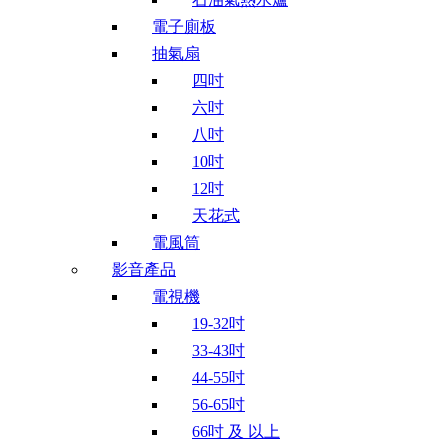
電子廁板
抽氣扇
四吋
六吋
八吋
10吋
12吋
天花式
電風筒
影音產品
電視機
19-32吋
33-43吋
44-55吋
56-65吋
66吋 及 以上