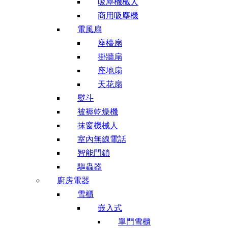
吸塵機械人
商用吸塵機
電風扇
座檯扇
掛牆扇
座地扇
天花扇
熨斗
被褥乾燥機
抹窗機械人
室內無線電話
智能門鎖
驅蟲器
廚房電器
雪櫃
嵌入式
單門雪櫃