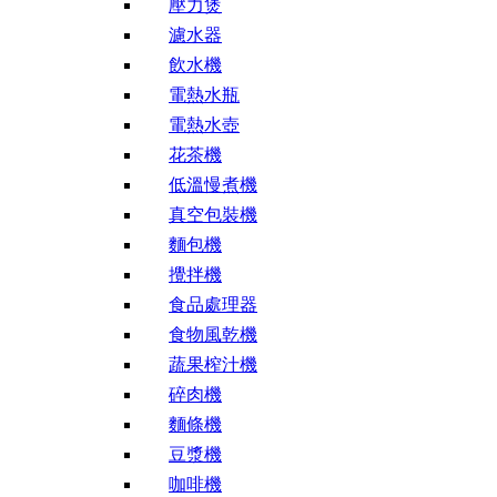
壓力煲
濾水器
飲水機
電熱水瓶
電熱水壺
花茶機
低溫慢煮機
真空包裝機
麵包機
攪拌機
食品處理器
食物風乾機
蔬果榨汁機
碎肉機
麵條機
豆漿機
咖啡機