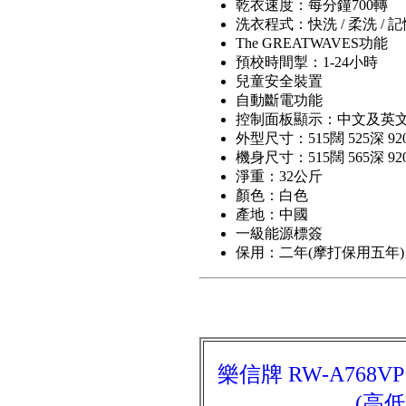
乾衣速度：每分鐘700轉
洗衣程式：快洗 / 柔洗 / 記憶
The GREATWAVES功能
預校時間掣：1-24小時
兒童安全裝置
自動斷電功能
控制面板顯示：中文及英
外型尺寸：515闊 525深 9
機身尺寸：515闊 565深 9
淨重：32公斤
顏色：白色
產地：中國
一級能源標簽
保用：二年(摩打保用五年)
樂信牌 RW-A768V
(高低