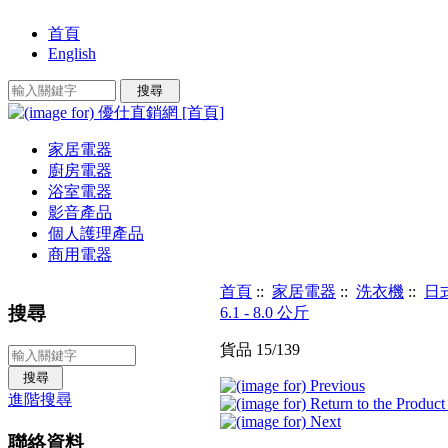
首頁
English
家居電器
廚房電器
浴室電器
影音產品
個人護理產品
商用電器
首頁
::
家居電器
::
洗衣機
::
日
搜尋
6.1 - 8.0 公斤
貨品 15/139
進階搜尋
聯絡資料