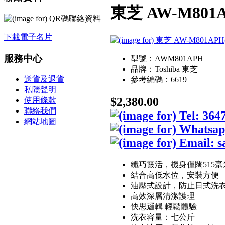
東芝 AW-M80
下載電子名片
服務中心
型號：AWM801APH
品牌：Toshiba 東芝
送貨及退貨
參考編碼：6619
私隱聲明
$2,380.00
使用條款
聯絡我們
網站地圖
纖巧靈活，機身僅闊515毫
結合高低水位，安裝方便
油壓式設計，防止日式洗
高效深層清潔護理
快思邏輯 輕鬆體驗
洗衣容量：七公斤