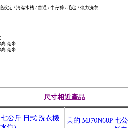
設定 / 清潔水槽 / 普通 / 牛仔褲 / 毛毯 / 強力洗衣
文
20高 毫米
20高 毫米
尺寸相近產品
P 七公斤 日式 洗衣機
美的 MJ70N68P 
水位)