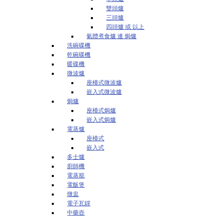
雙頭爐
三頭爐
四頭爐 或 以上
氣體煮食爐 連 焗爐
洗碗碟機
乾碗碟機
暖碟機
微波爐
座檯式微波爐
嵌入式微波爐
焗爐
座檯式焗爐
嵌入式焗爐
電蒸爐
座檯式
嵌入式
多士爐
廚師機
電蒸籠
電飯煲
燉盅
電子瓦罉
中藥壺