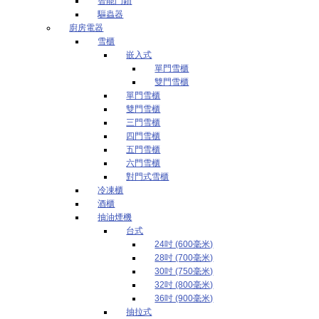
智能門鎖
驅蟲器
廚房電器
雪櫃
嵌入式
單門雪櫃
雙門雪櫃
單門雪櫃
雙門雪櫃
三門雪櫃
四門雪櫃
五門雪櫃
六門雪櫃
對門式雪櫃
冷凍櫃
酒櫃
抽油煙機
台式
24吋 (600毫米)
28吋 (700毫米)
30吋 (750毫米)
32吋 (800毫米)
36吋 (900毫米)
抽拉式