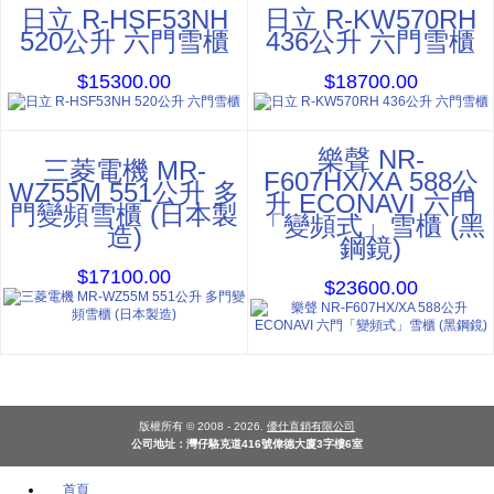
日立 R-HSF53NH
日立 R-KW570RH
520公升 六門雪櫃
436公升 六門雪櫃
$15300.00
$18700.00
樂聲 NR-
三菱電機 MR-
F607HX/XA 588公
WZ55M 551公升 多
升 ECONAVI 六門
門變頻雪櫃 (日本製
「變頻式」雪櫃 (黑
造)
鋼鏡)
$17100.00
$23600.00
版權所有 © 2008 - 2026.
優仕直銷有限公司
公司地址：灣仔駱克道416號偉德大廈3字樓6室
首頁