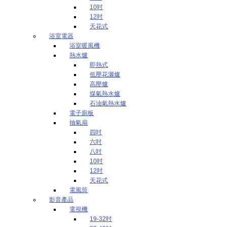
10吋
12吋
天花式
浴室電器
浴室暖風機
熱水爐
即熱式
低壓花灑爐
高壓爐
煤氣熱水爐
石油氣熱水爐
電子廁板
抽氣扇
四吋
六吋
八吋
10吋
12吋
天花式
電風筒
影音產品
電視機
19-32吋