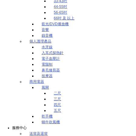
33-43吋
44-55吋
56-65吋
66吋 及 以上
藍光/DVD播放機
音響
錄音機
個人護理產品
水牙線
入耳式探熱針
電子血壓計
電鬚刨
鼻毛修剪器
按摩器
商用電器
風閘
二尺
三尺
四尺
五尺
乾手機
蝸牛吹風機
服務中心
送貨及退貨