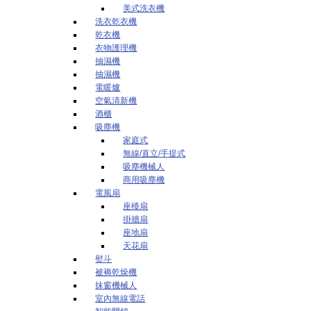
美式洗衣機
洗衣乾衣機
乾衣機
衣物護理機
抽濕機
抽濕機
電暖爐
空氣清新機
酒櫃
吸塵機
家庭式
無線/直立/手提式
吸塵機械人
商用吸塵機
電風扇
座檯扇
掛牆扇
座地扇
天花扇
熨斗
被褥乾燥機
抹窗機械人
室內無線電話