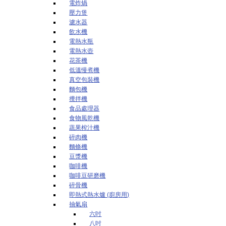
電炸煱
壓力煲
濾水器
飲水機
電熱水瓶
電熱水壺
花茶機
低溫慢煮機
真空包裝機
麵包機
攪拌機
食品處理器
食物風乾機
蔬果榨汁機
碎肉機
麵條機
豆漿機
咖啡機
咖啡豆研磨機
碎骨機
即熱式熱水爐 (廚房用)
抽氣扇
六吋
八吋