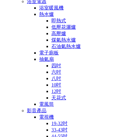
浴室電器
浴室暖風機
熱水爐
即熱式
低壓花灑爐
高壓爐
煤氣熱水爐
石油氣熱水爐
電子廁板
抽氣扇
四吋
六吋
八吋
10吋
12吋
天花式
電風筒
影音產品
電視機
19-32吋
33-43吋
44-55吋