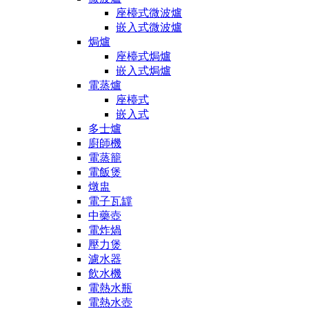
座檯式微波爐
嵌入式微波爐
焗爐
座檯式焗爐
嵌入式焗爐
電蒸爐
座檯式
嵌入式
多士爐
廚師機
電蒸籠
電飯煲
燉盅
電子瓦罉
中藥壺
電炸煱
壓力煲
濾水器
飲水機
電熱水瓶
電熱水壺