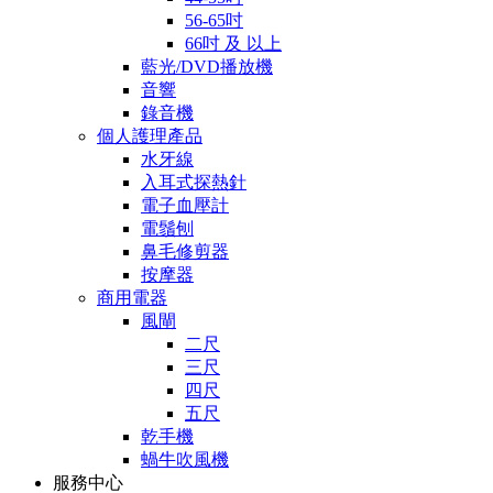
56-65吋
66吋 及 以上
藍光/DVD播放機
音響
錄音機
個人護理產品
水牙線
入耳式探熱針
電子血壓計
電鬚刨
鼻毛修剪器
按摩器
商用電器
風閘
二尺
三尺
四尺
五尺
乾手機
蝸牛吹風機
服務中心