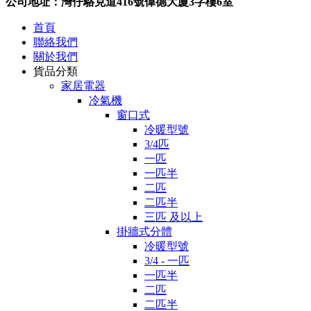
公司地址：灣仔駱克道416號偉德大廈3字樓6室
首頁
聯絡我們
關於我們
貨品分類
家居電器
冷氣機
窗口式
冷暖型號
3/4匹
一匹
一匹半
二匹
二匹半
三匹 及以上
掛牆式分體
冷暖型號
3/4 - 一匹
一匹半
二匹
二匹半