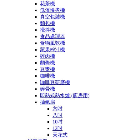
花茶機
低溫慢煮機
真空包裝機
麵包機
攪拌機
食品處理器
食物風乾機
蔬果榨汁機
碎肉機
麵條機
豆漿機
咖啡機
咖啡豆研磨機
碎骨機
即熱式熱水爐 (廚房用)
抽氣扇
六吋
八吋
10吋
12吋
天花式