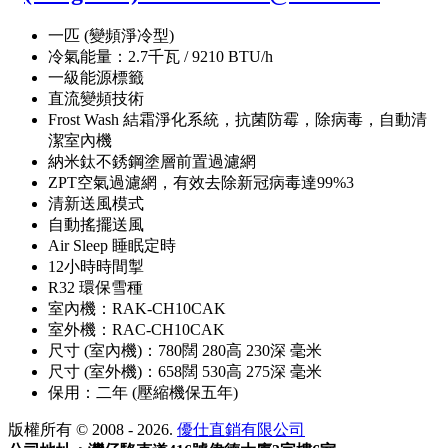
一匹 (變頻淨冷型)
冷氣能量：2.7千瓦 / 9210 BTU/h
一級能源標籤
直流變頻技術
Frost Wash 結霜淨化系統，抗菌防霉，除病毒，自動清
潔室內機
納米鈦不銹鋼塗層前置過濾網
ZPT空氣過濾網，有效去除新冠病毒達99%3
清新送風模式
自動搖擺送風
Air Sleep 睡眠定時
12小時時間掣
R32 環保雪種
室內機：RAK-CH10CAK
室外機：RAC-CH10CAK
尺寸 (室內機)：780闊 280高 230深 毫米
尺寸 (室外機)：658闊 530高 275深 毫米
保用：二年 (壓縮機保五年)
版權所有 © 2008 - 2026.
優仕直銷有限公司