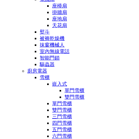
座檯扇
掛牆扇
座地扇
天花扇
熨斗
被褥乾燥機
抹窗機械人
室內無線電話
智能門鎖
驅蟲器
廚房電器
雪櫃
嵌入式
單門雪櫃
雙門雪櫃
單門雪櫃
雙門雪櫃
三門雪櫃
四門雪櫃
五門雪櫃
六門雪櫃