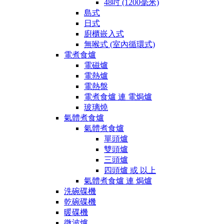
48吋 (1200毫米)
島式
日式
廚櫃嵌入式
無喉式 (室內循環式)
電煮食爐
電磁爐
電熱爐
電熱盤
電煮食爐 連 電焗爐
玻璃燒
氣體煮食爐
氣體煮食爐
單頭爐
雙頭爐
三頭爐
四頭爐 或 以上
氣體煮食爐 連 焗爐
洗碗碟機
乾碗碟機
暖碟機
微波爐