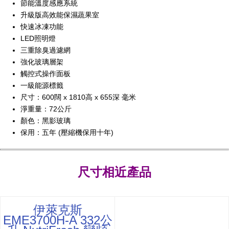
節能溫度感應系統
升級版高效能保濕蔬果室
快速冰凍功能
LED照明燈
三重除臭過濾網
強化玻璃層架
觸控式操作面板
一級能源標籤
尺寸：600闊 x 1810高 x 655深 毫米
淨重量：72公斤
顏色：黑影玻璃
保用：五年 (壓縮機保用十年)
尺寸相近產品
伊萊克斯
EME3700H-A 332公