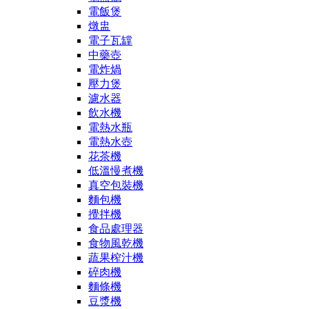
電飯煲
燉盅
電子瓦罉
中藥壺
電炸煱
壓力煲
濾水器
飲水機
電熱水瓶
電熱水壺
花茶機
低溫慢煮機
真空包裝機
麵包機
攪拌機
食品處理器
食物風乾機
蔬果榨汁機
碎肉機
麵條機
豆漿機