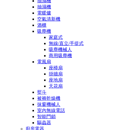
抽濕機
抽濕機
電暖爐
空氣清新機
酒櫃
吸塵機
家庭式
無線/直立/手提式
吸塵機械人
商用吸塵機
電風扇
座檯扇
掛牆扇
座地扇
天花扇
熨斗
被褥乾燥機
抹窗機械人
室內無線電話
智能門鎖
驅蟲器
廚房電器