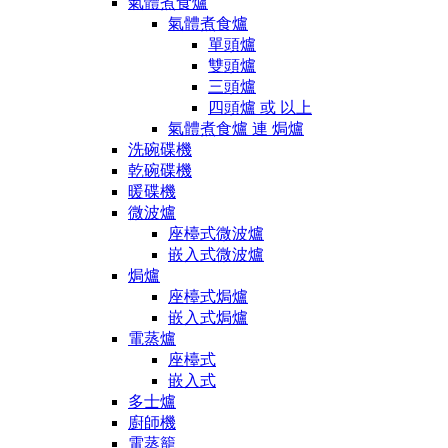
氣體煮食爐
氣體煮食爐
單頭爐
雙頭爐
三頭爐
四頭爐 或 以上
氣體煮食爐 連 焗爐
洗碗碟機
乾碗碟機
暖碟機
微波爐
座檯式微波爐
嵌入式微波爐
焗爐
座檯式焗爐
嵌入式焗爐
電蒸爐
座檯式
嵌入式
多士爐
廚師機
電蒸籠