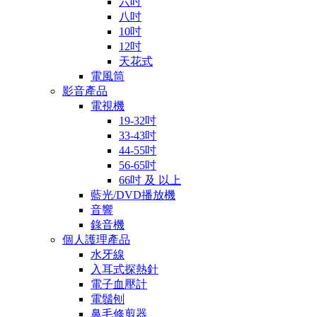
六吋
八吋
10吋
12吋
天花式
電風筒
影音產品
電視機
19-32吋
33-43吋
44-55吋
56-65吋
66吋 及 以上
藍光/DVD播放機
音響
錄音機
個人護理產品
水牙線
入耳式探熱針
電子血壓計
電鬚刨
鼻毛修剪器