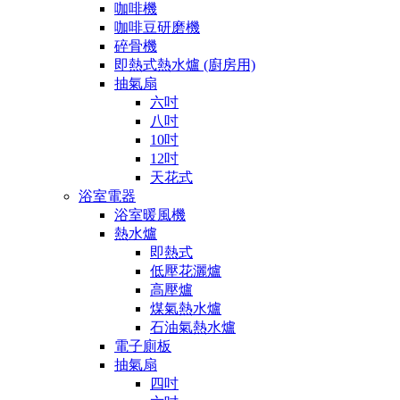
咖啡機
咖啡豆研磨機
碎骨機
即熱式熱水爐 (廚房用)
抽氣扇
六吋
八吋
10吋
12吋
天花式
浴室電器
浴室暖風機
熱水爐
即熱式
低壓花灑爐
高壓爐
煤氣熱水爐
石油氣熱水爐
電子廁板
抽氣扇
四吋