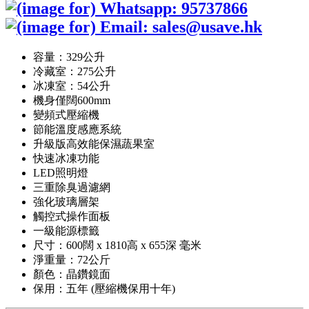
容量：329公升
冷藏室：275公升
冰凍室：54公升
機身僅闊600mm
變頻式壓縮機
節能溫度感應系統
升級版高效能保濕蔬果室
快速冰凍功能
LED照明燈
三重除臭過濾網
強化玻璃層架
觸控式操作面板
一級能源標籤
尺寸：600闊 x 1810高 x 655深 毫米
淨重量：72公斤
顏色：晶鑽鏡面
保用：五年 (壓縮機保用十年)