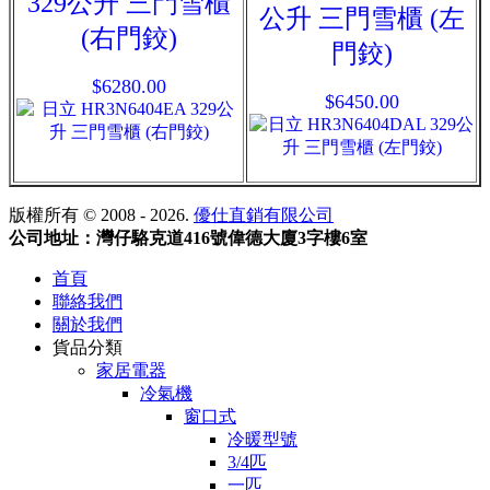
329公升 三門雪櫃
公升 三門雪櫃 (左
(右門鉸)
門鉸)
$6280.00
$6450.00
版權所有 © 2008 - 2026.
優仕直銷有限公司
公司地址：灣仔駱克道416號偉德大廈3字樓6室
首頁
聯絡我們
關於我們
貨品分類
家居電器
冷氣機
窗口式
冷暖型號
3/4匹
一匹