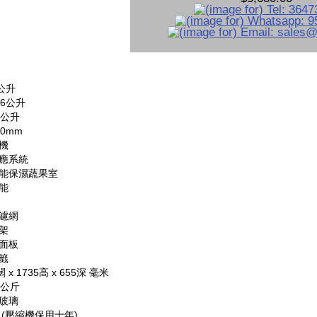
公升
6公升
3公升
0mm
機
應系統
能保濕蔬果室
能
濾網
架
面板
籤
 x 1735高 x 655深 毫米
3公斤
玻璃
 (壓縮機保用十年)