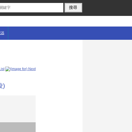
電器
鉸)