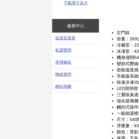
下載電子名片
服務中心
左門鉸
送貨及退貨
容量：269
冷藏室：22
私隱聲明
冰凍室：4
機身僅闊54
使用條款
變頻式壓縮
節能溫度感
聯絡我們
升級版高效
快速冰凍功
網站地圖
LED照明燈
三重除臭過
強化玻璃層
觸控式操作
一級能源標
尺寸：540闊
淨重量：6
顏色：黑影
保用：五年