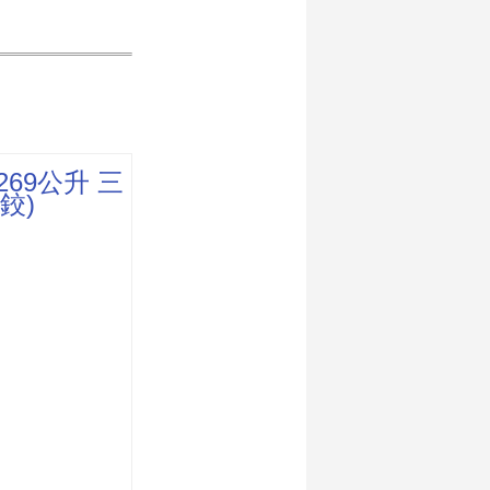
 269公升 三
鉸)