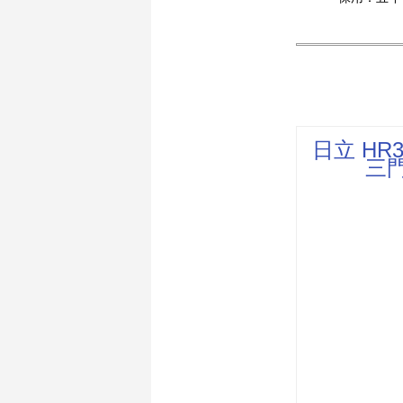
日立 HR3
三門