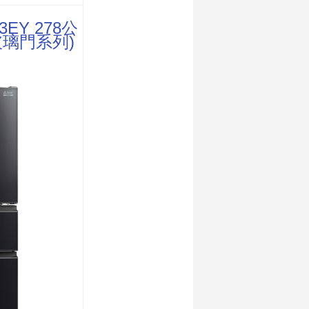
EY 278公
玻璃門系列)