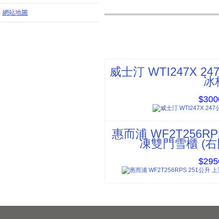
網站地圖
威士汀 WTI247X 2
冰
$300
惠而浦 WF2T256R
凍雙門雪櫃 (右
$295