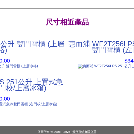
尺寸相近產品
47公升 雙門雪櫃 (上層
惠而浦 WF2T256L
格)
雙門雪櫃 (左
0.00
$34
PS 251公升 上置式急
門校/上層冰箱)
0.00
版權所有 © 2008 - 2026.
優仕直銷有限公司