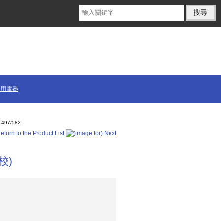
商用電器
497/582
校)