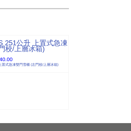
PS 251公升 上置式急凍
門校/上層冰箱)
40.00