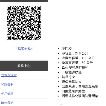
下載電子名片
左門校
淨容量：246 公升
冷藏室容量：196 公升
急凍室容量：50 公升
服務中心
Zen 變頻摩打技術
一級能源標籤
送貨及退貨
無霜冷凍
環保無氟冷媒
私隱聲明
出風系統：多層送風系統
田園蔬果保鮮室
使用條款
活動式強化玻璃防漏層架
聯絡我們
...