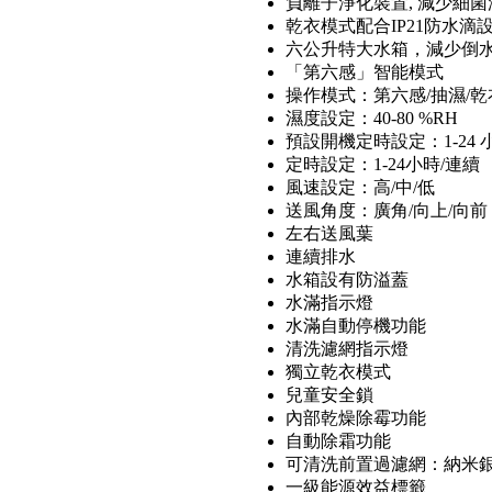
負離子淨化裝置, 減少細菌
乾衣模式配合IP21防水滴
六公升特大水箱，減少倒
「第六感」智能模式
操作模式：第六感/抽濕/乾
濕度設定：40-80 %RH
預設開機定時設定：1-24 
定時設定：1-24小時/連續
風速設定：高/中/低
送風角度：廣角/向上/向前
左右送風葉
連續排水
水箱設有防溢蓋
水滿指示燈
水滿自動停機功能
清洗濾網指示燈
獨立乾衣模式
兒童安全鎖
內部乾燥除霉功能
自動除霜功能
可清洗前置過濾網：納米
一級能源效益標籤