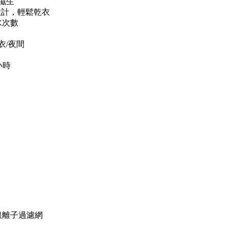
滋生
設計，輕鬆乾衣
水次數
衣/夜間
小時
銀離子過濾網