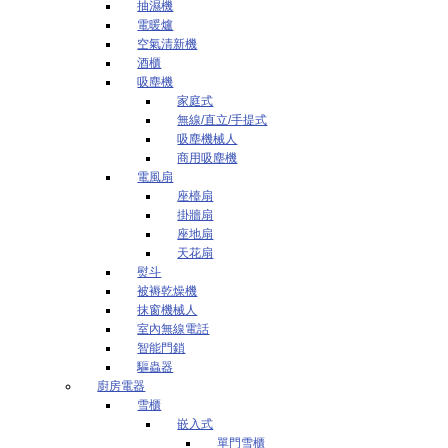
抽濕機
電暖爐
空氣清新機
酒櫃
吸塵機
家庭式
無線/直立/手提式
吸塵機械人
商用吸塵機
電風扇
座檯扇
掛牆扇
座地扇
天花扇
熨斗
被褥乾燥機
抹窗機械人
室內無線電話
智能門鎖
驅蟲器
廚房電器
雪櫃
嵌入式
單門雪櫃