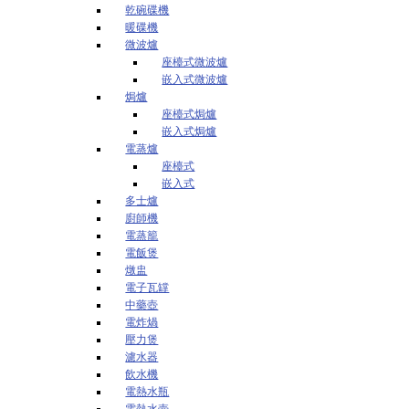
乾碗碟機
暖碟機
微波爐
座檯式微波爐
嵌入式微波爐
焗爐
座檯式焗爐
嵌入式焗爐
電蒸爐
座檯式
嵌入式
多士爐
廚師機
電蒸籠
電飯煲
燉盅
電子瓦罉
中藥壺
電炸煱
壓力煲
濾水器
飲水機
電熱水瓶
電熱水壺