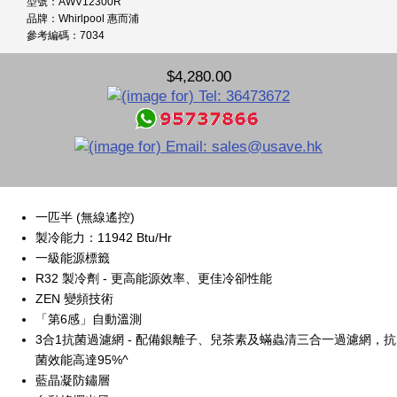
型號：AWV12300R
品牌：Whirlpool 惠而浦
參考編碼：7034
$4,280.00
一匹半 (無線遙控)
製冷能力：11942 Btu/Hr
一級能源標籤
R32 製冷劑 - 更高能源效率、更佳冷卻性能
ZEN 變頻技術
「第6感」自動溫測
3合1抗菌過濾網 - 配備銀離子、兒茶素及蟎蟲清三合一過濾網，抗
菌效能高達95%^
藍晶凝防鏽層