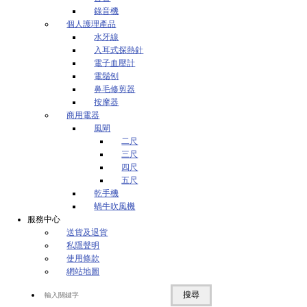
錄音機
個人護理產品
水牙線
入耳式探熱針
電子血壓計
電鬚刨
鼻毛修剪器
按摩器
商用電器
風閘
二尺
三尺
四尺
五尺
乾手機
蝸牛吹風機
服務中心
送貨及退貨
私隱聲明
使用條款
網站地圖