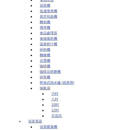
花茶機
低溫慢煮機
真空包裝機
麵包機
攪拌機
食品處理器
食物風乾機
蔬果榨汁機
碎肉機
麵條機
豆漿機
咖啡機
咖啡豆研磨機
碎骨機
即熱式熱水爐 (廚房用)
抽氣扇
六吋
八吋
10吋
12吋
天花式
浴室電器
浴室暖風機