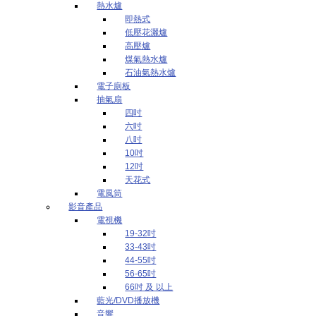
熱水爐
即熱式
低壓花灑爐
高壓爐
煤氣熱水爐
石油氣熱水爐
電子廁板
抽氣扇
四吋
六吋
八吋
10吋
12吋
天花式
電風筒
影音產品
電視機
19-32吋
33-43吋
44-55吋
56-65吋
66吋 及 以上
藍光/DVD播放機
音響