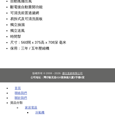
自動搖擺出風
斷電後自動重開功能
可清洗前置過濾網
易拆式及可清洗面板
獨立抽濕
獨立送風
時間掣
尺寸：560闊 x 375高 x 708深 毫米
保用：三年 / 五年壓縮機
版權所有 © 2008 - 2026.
優仕直銷有限公司
公司地址：灣仔駱克道416號偉德大廈3字樓6室
首頁
聯絡我們
關於我們
貨品分類
家居電器
冷氣機