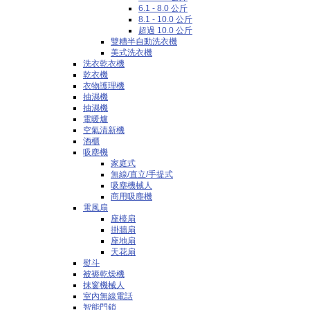
6.1 - 8.0 公斤
8.1 - 10.0 公斤
超過 10.0 公斤
雙糟半自動洗衣機
美式洗衣機
洗衣乾衣機
乾衣機
衣物護理機
抽濕機
抽濕機
電暖爐
空氣清新機
酒櫃
吸塵機
家庭式
無線/直立/手提式
吸塵機械人
商用吸塵機
電風扇
座檯扇
掛牆扇
座地扇
天花扇
熨斗
被褥乾燥機
抹窗機械人
室內無線電話
智能門鎖