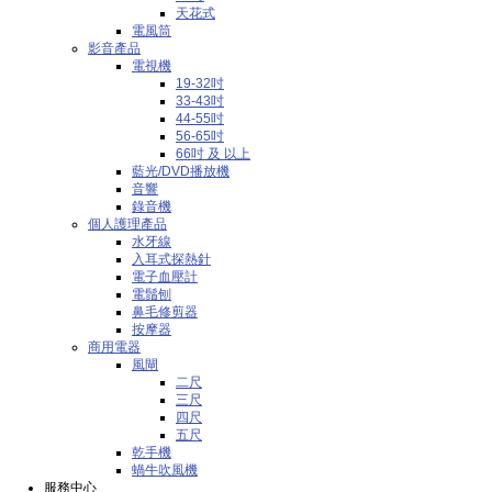
天花式
電風筒
影音產品
電視機
19-32吋
33-43吋
44-55吋
56-65吋
66吋 及 以上
藍光/DVD播放機
音響
錄音機
個人護理產品
水牙線
入耳式探熱針
電子血壓計
電鬚刨
鼻毛修剪器
按摩器
商用電器
風閘
二尺
三尺
四尺
五尺
乾手機
蝸牛吹風機
服務中心