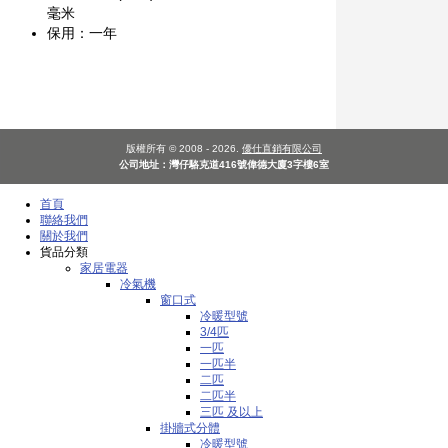
毫米
保用：一年
版權所有 © 2008 - 2026.
優仕直銷有限公司
公司地址：灣仔駱克道416號偉德大廈3字樓6室
首頁
聯絡我們
關於我們
貨品分類
家居電器
冷氣機
窗口式
冷暖型號
3/4匹
一匹
一匹半
二匹
二匹半
三匹 及以上
掛牆式分體
冷暖型號