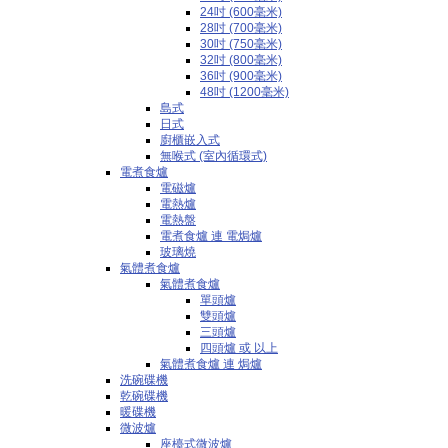
24吋 (600毫米)
28吋 (700毫米)
30吋 (750毫米)
32吋 (800毫米)
36吋 (900毫米)
48吋 (1200毫米)
島式
日式
廚櫃嵌入式
無喉式 (室內循環式)
電煮食爐
電磁爐
電熱爐
電熱盤
電煮食爐 連 電焗爐
玻璃燒
氣體煮食爐
氣體煮食爐
單頭爐
雙頭爐
三頭爐
四頭爐 或 以上
氣體煮食爐 連 焗爐
洗碗碟機
乾碗碟機
暖碟機
微波爐
座檯式微波爐