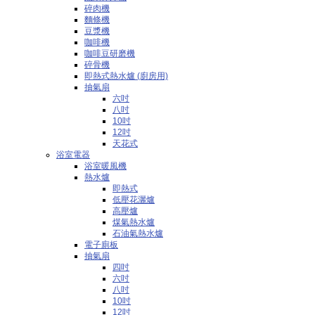
碎肉機
麵條機
豆漿機
咖啡機
咖啡豆研磨機
碎骨機
即熱式熱水爐 (廚房用)
抽氣扇
六吋
八吋
10吋
12吋
天花式
浴室電器
浴室暖風機
熱水爐
即熱式
低壓花灑爐
高壓爐
煤氣熱水爐
石油氣熱水爐
電子廁板
抽氣扇
四吋
六吋
八吋
10吋
12吋