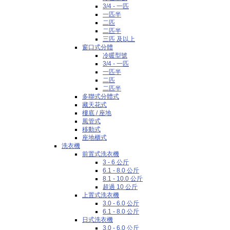
3/4 - 一匹
一匹半
二匹
二匹半
三匹 及以上
窗口式分體
冷暖型號
3/4 - 一匹
一匹半
二匹
二匹半
多聯式分體式
藏天花式
樓底 / 座地
風管式
移動式
座地櫃式
洗衣機
前置式洗衣機
3 - 6 公斤
6.1 - 8.0 公斤
8.1 - 10.0 公斤
超過 10 公斤
上置式洗衣機
3.0 - 6.0 公斤
6.1 - 8.0 公斤
日式洗衣機
3.0 - 6.0 公斤