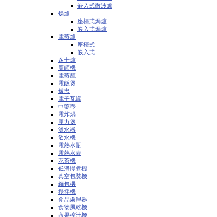
嵌入式微波爐
焗爐
座檯式焗爐
嵌入式焗爐
電蒸爐
座檯式
嵌入式
多士爐
廚師機
電蒸籠
電飯煲
燉盅
電子瓦罉
中藥壺
電炸煱
壓力煲
濾水器
飲水機
電熱水瓶
電熱水壺
花茶機
低溫慢煮機
真空包裝機
麵包機
攪拌機
食品處理器
食物風乾機
蔬果榨汁機