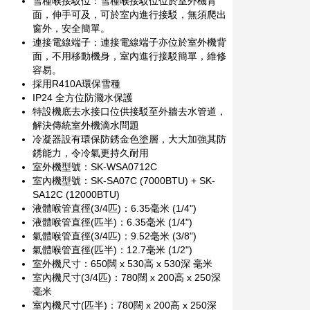
雪種喉接駁位：雪種喉接駁位位於室外機背
面，伸手可及，可於室內進行接駁，無須爬出
窗外，安全簡單。
連接電線端子：連接電線端子亦位於室外機背
面，不用移動機身，室內進行接駁簡單，維修
容易。
採用R410A環保雪種
IP24 全方位防濺水保護
特設機底去水接口位供接駁至外牆去水管道，
解決傳統室外機滴水問題
冷凝器設有環保防銹金色塗層，大大加強其防
銹能力，令冷氣更持久耐用
室外機型號：SK-WSA0712C
室內機型號：SK-SA07C (7000BTU) + SK-
SA12C (12000BTU)
液體喉管直徑(3/4匹)：6.35毫米 (1/4")
液體喉管直徑(匹半)：6.35毫米 (1/4")
氣體喉管直徑(3/4匹)：9.52毫米 (3/8")
氣體喉管直徑(匹半)：12.7毫米 (1/2")
室外機尺寸：650闊 x 530高 x 530深 毫米
室內機尺寸(3/4匹)：780闊 x 200高 x 250深
毫米
室內機尺寸(匹半)：780闊 x 200高 x 250深