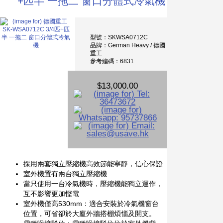
+匹半 一拖二 窗口分體式冷氣機
型號：SKWSA0712C
品牌：German Heavy / 德國
重工
參考編碼：6831
$13,000.00
採用兩套獨立壓縮機高效節能寧靜，信心保證
室外機置有兩台獨立壓縮機
當只使用一台冷氣機時，壓縮機能獨立運作，
互不影響更加慳電
室外機僅高530mm：適合安裝於冷氣機窗台
位置，可省卻於大廈外牆搭棚煩惱及開支。