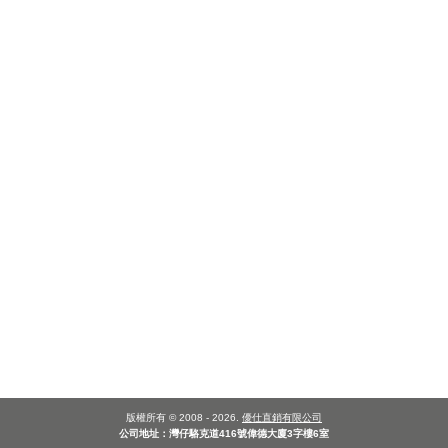
版權所有 © 2008 - 2026.
優仕直銷有限公司
公司地址：灣仔駱克道416號偉德大廈3字樓6室