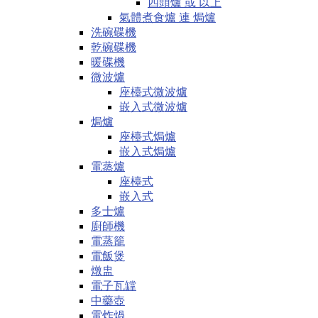
四頭爐 或 以上
氣體煮食爐 連 焗爐
洗碗碟機
乾碗碟機
暖碟機
微波爐
座檯式微波爐
嵌入式微波爐
焗爐
座檯式焗爐
嵌入式焗爐
電蒸爐
座檯式
嵌入式
多士爐
廚師機
電蒸籠
電飯煲
燉盅
電子瓦罉
中藥壺
電炸煱