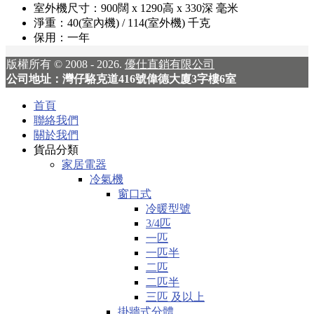
室外機尺寸：900闊 x 1290高 x 330深 毫米
淨重：40(室內機) / 114(室外機) 千克
保用：一年
版權所有 © 2008 - 2026.
優仕直銷有限公司
公司地址：灣仔駱克道416號偉德大廈3字樓6室
首頁
聯絡我們
關於我們
貨品分類
家居電器
冷氣機
窗口式
冷暖型號
3/4匹
一匹
一匹半
二匹
二匹半
三匹 及以上
掛牆式分體