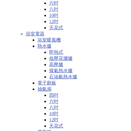
六吋
八吋
10吋
12吋
天花式
浴室電器
浴室暖風機
熱水爐
即熱式
低壓花灑爐
高壓爐
煤氣熱水爐
石油氣熱水爐
電子廁板
抽氣扇
四吋
六吋
八吋
10吋
12吋
天花式