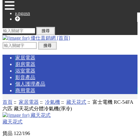
English
家居電器
廚房電器
浴室電器
影音產品
個人護理產品
商用電器
首頁
::
家居電器
::
冷氣機
::
藏天花式
:: 富士電機 RC-54FA
六匹 藏天花式分體冷氣機(淨冷)
藏天花式
貨品 122/196