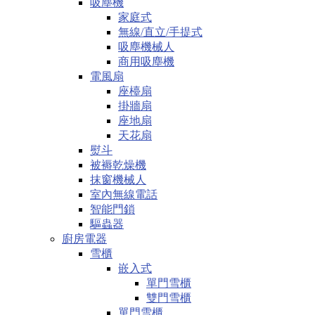
吸塵機
家庭式
無線/直立/手提式
吸塵機械人
商用吸塵機
電風扇
座檯扇
掛牆扇
座地扇
天花扇
熨斗
被褥乾燥機
抹窗機械人
室內無線電話
智能門鎖
驅蟲器
廚房電器
雪櫃
嵌入式
單門雪櫃
雙門雪櫃
單門雪櫃