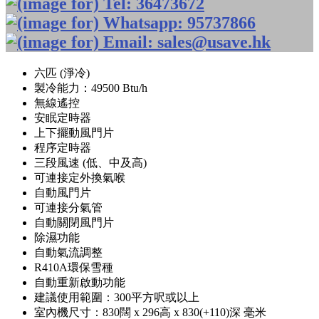
六匹 (淨冷)
製冷能力：49500 Btu/h
無線遙控
安眠定時器
上下擺動風門片
程序定時器
三段風速 (低、中及高)
可連接定外換氣喉
自動風門片
可連接分氣管
自動關閉風門片
除濕功能
自動氣流調整
R410A環保雪種
自動重新啟動功能
建議使用範圍：300平方呎或以上
室內機尺寸：830闊 x 296高 x 830(+110)深 毫米