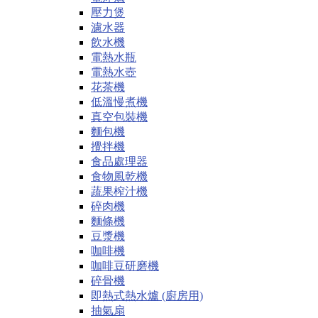
壓力煲
濾水器
飲水機
電熱水瓶
電熱水壺
花茶機
低溫慢煮機
真空包裝機
麵包機
攪拌機
食品處理器
食物風乾機
蔬果榨汁機
碎肉機
麵條機
豆漿機
咖啡機
咖啡豆研磨機
碎骨機
即熱式熱水爐 (廚房用)
抽氣扇