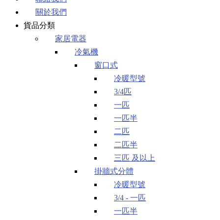
關於我們
貨品分類
家居電器
冷氣機
窗口式
冷暖型號
3/4匹
一匹
一匹半
二匹
二匹半
三匹 及以上
掛牆式分體
冷暖型號
3/4 - 一匹
一匹半