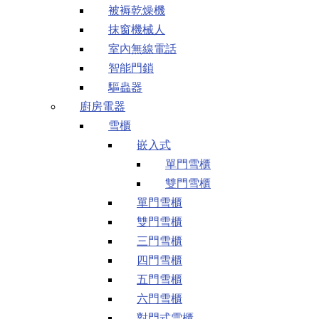
被褥乾燥機
抹窗機械人
室內無線電話
智能門鎖
驅蟲器
廚房電器
雪櫃
嵌入式
單門雪櫃
雙門雪櫃
單門雪櫃
雙門雪櫃
三門雪櫃
四門雪櫃
五門雪櫃
六門雪櫃
對門式雪櫃