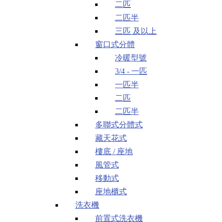
二匹
二匹半
三匹 及以上
窗口式分體
冷暖型號
3/4 - 一匹
一匹半
二匹
二匹半
多聯式分體式
藏天花式
樓底 / 座地
風管式
移動式
座地櫃式
洗衣機
前置式洗衣機