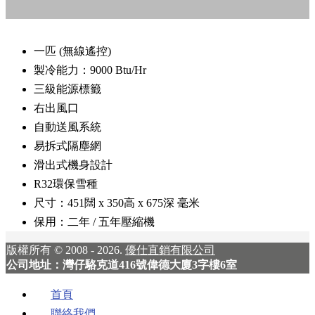
一匹 (無線遙控)
製冷能力：9000 Btu/Hr
三級能源標籤
右出風口
自動送風系統
易拆式隔塵網
滑出式機身設計
R32環保雪種
尺寸：451闊 x 350高 x 675深 毫米
保用：二年 / 五年壓縮機
版權所有 © 2008 - 2026.
優仕直銷有限公司
公司地址：灣仔駱克道416號偉德大廈3字樓6室
首頁
聯絡我們