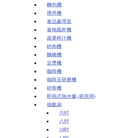
麵包機
攪拌機
食品處理器
食物風乾機
蔬果榨汁機
碎肉機
麵條機
豆漿機
咖啡機
咖啡豆研磨機
碎骨機
即熱式熱水爐 (廚房用)
抽氣扇
六吋
八吋
10吋
12吋