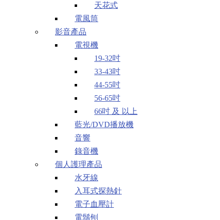
天花式
電風筒
影音產品
電視機
19-32吋
33-43吋
44-55吋
56-65吋
66吋 及 以上
藍光/DVD播放機
音響
錄音機
個人護理產品
水牙線
入耳式探熱針
電子血壓計
電鬚刨