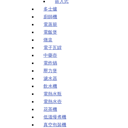
嵌入式
多士爐
廚師機
電蒸籠
電飯煲
燉盅
電子瓦罉
中藥壺
電炸煱
壓力煲
濾水器
飲水機
電熱水瓶
電熱水壺
花茶機
低溫慢煮機
真空包裝機