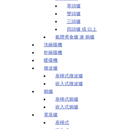
單頭爐
雙頭爐
三頭爐
四頭爐 或 以上
氣體煮食爐 連 焗爐
洗碗碟機
乾碗碟機
暖碟機
微波爐
座檯式微波爐
嵌入式微波爐
焗爐
座檯式焗爐
嵌入式焗爐
電蒸爐
座檯式