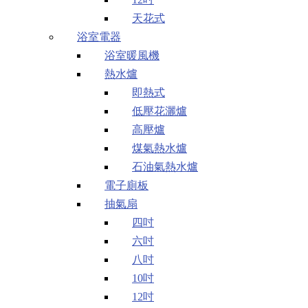
天花式
浴室電器
浴室暖風機
熱水爐
即熱式
低壓花灑爐
高壓爐
煤氣熱水爐
石油氣熱水爐
電子廁板
抽氣扇
四吋
六吋
八吋
10吋
12吋