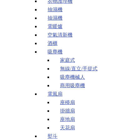
衣物護理機
抽濕機
抽濕機
電暖爐
空氣清新機
酒櫃
吸塵機
家庭式
無線/直立/手提式
吸塵機械人
商用吸塵機
電風扇
座檯扇
掛牆扇
座地扇
天花扇
熨斗