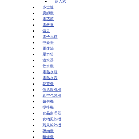
嵌入式
多士爐
廚師機
電蒸籠
電飯煲
燉盅
電子瓦罉
中藥壺
電炸煱
壓力煲
濾水器
飲水機
電熱水瓶
電熱水壺
花茶機
低溫慢煮機
真空包裝機
麵包機
攪拌機
食品處理器
食物風乾機
蔬果榨汁機
碎肉機
麵條機