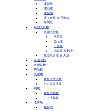
電磁爐
電熱爐
電熱盤
電煮食爐 連 電焗爐
玻璃燒
氣體煮食爐
氣體煮食爐
單頭爐
雙頭爐
三頭爐
四頭爐 或 以上
氣體煮食爐 連 焗爐
洗碗碟機
乾碗碟機
暖碟機
微波爐
座檯式微波爐
嵌入式微波爐
焗爐
座檯式焗爐
嵌入式焗爐
電蒸爐
座檯式