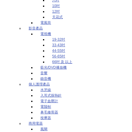
八吋
10吋
12吋
天花式
電風筒
影音產品
電視機
19-32吋
33-43吋
44-55吋
56-65吋
66吋 及 以上
藍光/DVD播放機
音響
錄音機
個人護理產品
水牙線
入耳式探熱針
電子血壓計
電鬚刨
鼻毛修剪器
按摩器
商用電器
風閘