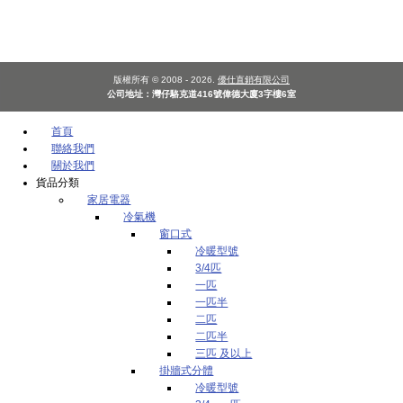
版權所有 © 2008 - 2026.
優仕直銷有限公司
公司地址：灣仔駱克道416號偉德大廈3字樓6室
首頁
聯絡我們
關於我們
貨品分類
家居電器
冷氣機
窗口式
冷暖型號
3/4匹
一匹
一匹半
二匹
二匹半
三匹 及以上
掛牆式分體
冷暖型號