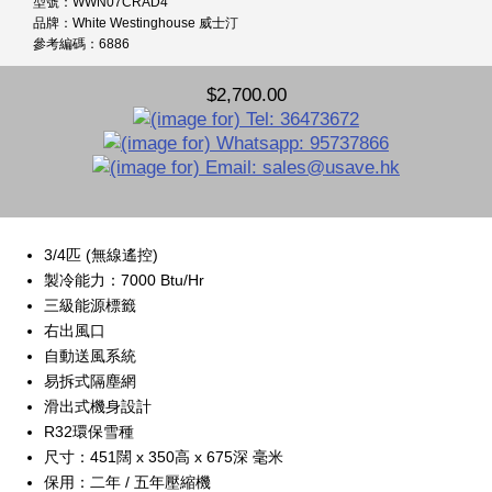
型號：WWN07CRAD4
品牌：White Westinghouse 威士汀
參考編碼：6886
$2,700.00
3/4匹 (無線遙控)
製冷能力：7000 Btu/Hr
三級能源標籤
右出風口
自動送風系統
易拆式隔塵網
滑出式機身設計
R32環保雪種
尺寸：451闊 x 350高 x 675深 毫米
保用：二年 / 五年壓縮機