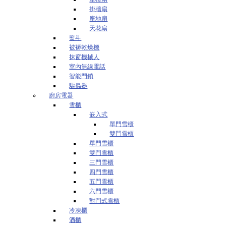
掛牆扇
座地扇
天花扇
熨斗
被褥乾燥機
抹窗機械人
室內無線電話
智能門鎖
驅蟲器
廚房電器
雪櫃
嵌入式
單門雪櫃
雙門雪櫃
單門雪櫃
雙門雪櫃
三門雪櫃
四門雪櫃
五門雪櫃
六門雪櫃
對門式雪櫃
冷凍櫃
酒櫃