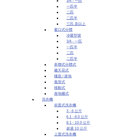
3/4 - 一匹
一匹半
二匹
二匹半
三匹 及以上
窗口式分體
冷暖型號
3/4 - 一匹
一匹半
二匹
二匹半
多聯式分體式
藏天花式
樓底 / 座地
風管式
移動式
座地櫃式
洗衣機
前置式洗衣機
3 - 6 公斤
6.1 - 8.0 公斤
8.1 - 10.0 公斤
超過 10 公斤
上置式洗衣機