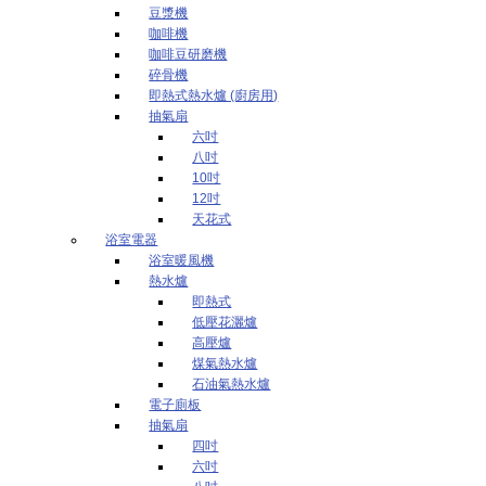
豆漿機
咖啡機
咖啡豆研磨機
碎骨機
即熱式熱水爐 (廚房用)
抽氣扇
六吋
八吋
10吋
12吋
天花式
浴室電器
浴室暖風機
熱水爐
即熱式
低壓花灑爐
高壓爐
煤氣熱水爐
石油氣熱水爐
電子廁板
抽氣扇
四吋
六吋