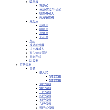
吸塵機
家庭式
無線/直立/手提式
吸塵機械人
商用吸塵機
電風扇
座檯扇
掛牆扇
座地扇
天花扇
熨斗
被褥乾燥機
抹窗機械人
室內無線電話
智能門鎖
驅蟲器
廚房電器
雪櫃
嵌入式
單門雪櫃
雙門雪櫃
單門雪櫃
雙門雪櫃
三門雪櫃
四門雪櫃
五門雪櫃
六門雪櫃
對門式雪櫃