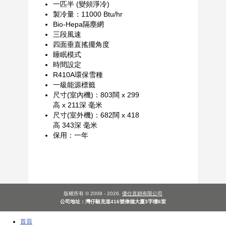
一匹半 (變頻淨冷)
製冷量：11000 Btu/hr
Bio-Hepa隔塵網
三段風速
四面垂直搖擺角度
睡眠模式
時間設定
R410A環保雪種
一級能源標籤
尺寸(室內機)：803闊 x 299
高 x 211深 毫米
尺寸(室外機)：682闊 x 418
高 343深 毫米
保用：一年
版權所有 © 2008 - 2026.
優仕直銷有限公司
公司地址：灣仔駱克道416號偉德大廈3字樓6室
首頁