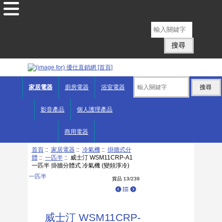
English
家居電器
廚房電器
浴室電器
影音產品
個人護理產品
商用電器
首頁
::
家居電器
::
冷氣機
::
掛牆式分
體
::
一匹半
:: 威士汀 WSM11CRP-A1
一匹半 掛牆分體式 冷氣機 (變頻淨冷)
一匹半
貨品 13/239
威士汀 WSM11CRP-