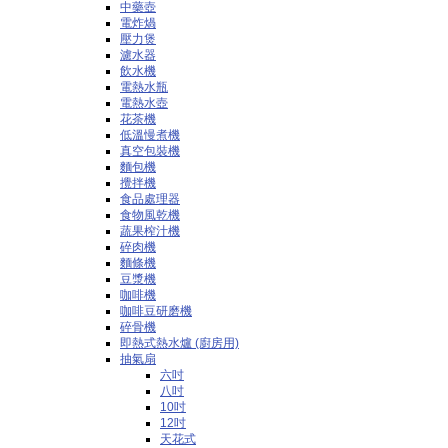
中藥壺
電炸煱
壓力煲
濾水器
飲水機
電熱水瓶
電熱水壺
花茶機
低溫慢煮機
真空包裝機
麵包機
攪拌機
食品處理器
食物風乾機
蔬果榨汁機
碎肉機
麵條機
豆漿機
咖啡機
咖啡豆研磨機
碎骨機
即熱式熱水爐 (廚房用)
抽氣扇
六吋
八吋
10吋
12吋
天花式