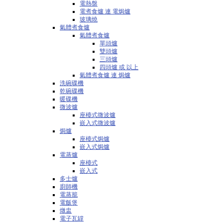
電熱盤
電煮食爐 連 電焗爐
玻璃燒
氣體煮食爐
氣體煮食爐
單頭爐
雙頭爐
三頭爐
四頭爐 或 以上
氣體煮食爐 連 焗爐
洗碗碟機
乾碗碟機
暖碟機
微波爐
座檯式微波爐
嵌入式微波爐
焗爐
座檯式焗爐
嵌入式焗爐
電蒸爐
座檯式
嵌入式
多士爐
廚師機
電蒸籠
電飯煲
燉盅
電子瓦罉