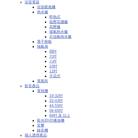
浴室電器
浴室暖風機
熱水爐
即熱式
低壓花灑爐
高壓爐
煤氣熱水爐
石油氣熱水爐
電子廁板
抽氣扇
四吋
六吋
八吋
10吋
12吋
天花式
電風筒
影音產品
電視機
19-32吋
33-43吋
44-55吋
56-65吋
66吋 及 以上
藍光/DVD播放機
音響
錄音機
個人護理產品