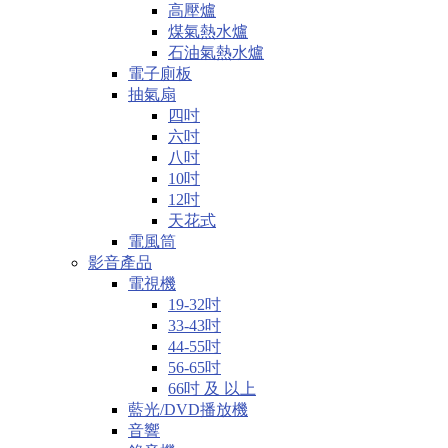
高壓爐
煤氣熱水爐
石油氣熱水爐
電子廁板
抽氣扇
四吋
六吋
八吋
10吋
12吋
天花式
電風筒
影音產品
電視機
19-32吋
33-43吋
44-55吋
56-65吋
66吋 及 以上
藍光/DVD播放機
音響