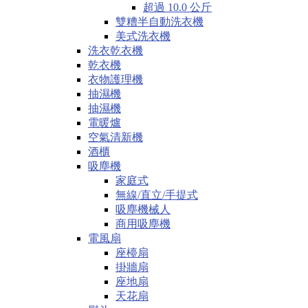
超過 10.0 公斤
雙糟半自動洗衣機
美式洗衣機
洗衣乾衣機
乾衣機
衣物護理機
抽濕機
抽濕機
電暖爐
空氣清新機
酒櫃
吸塵機
家庭式
無線/直立/手提式
吸塵機械人
商用吸塵機
電風扇
座檯扇
掛牆扇
座地扇
天花扇