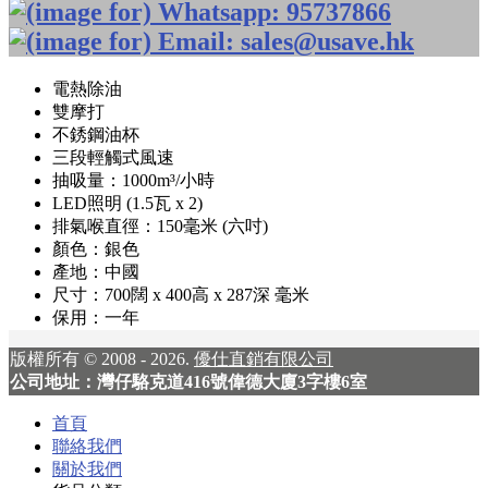
電熱除油
雙摩打
不銹鋼油杯
三段輕觸式風速
抽吸量：1000m³/小時
LED照明 (1.5瓦 x 2)
排氣喉直徑：150毫米 (六吋)
顏色：銀色
產地：中國
尺寸：700闊 x 400高 x 287深 毫米
保用：一年
版權所有 © 2008 - 2026.
優仕直銷有限公司
公司地址：灣仔駱克道416號偉德大廈3字樓6室
首頁
聯絡我們
關於我們