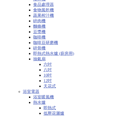
食品處理器
食物風乾機
蔬果榨汁機
碎肉機
麵條機
豆漿機
咖啡機
咖啡豆研磨機
碎骨機
即熱式熱水爐 (廚房用)
抽氣扇
六吋
八吋
10吋
12吋
天花式
浴室電器
浴室暖風機
熱水爐
即熱式
低壓花灑爐