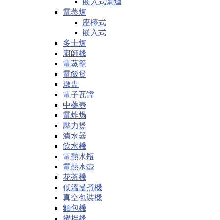
嵌入式焗爐
電蒸爐
座檯式
嵌入式
多士爐
廚師機
電蒸籠
電飯煲
燉盅
電子瓦罉
中藥壺
電炸煱
壓力煲
濾水器
飲水機
電熱水瓶
電熱水壺
花茶機
低溫慢煮機
真空包裝機
麵包機
攪拌機