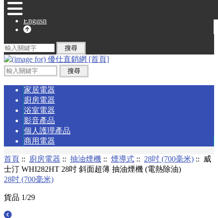
English
家居電器
廚房電器
浴室電器
影音產品
個人護理產品
商用電器
首頁
::
廚房電器
::
抽油煙機
::
煙導式
::
28吋 (700毫米)
:: 威
士汀 WHI282HT 28吋 斜面超薄 抽油煙機 (電熱除油)
28吋 (700毫米)
貨品 1/29