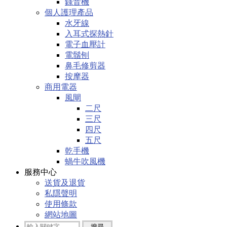
錄音機
個人護理產品
水牙線
入耳式探熱針
電子血壓計
電鬚刨
鼻毛修剪器
按摩器
商用電器
風閘
二尺
三尺
四尺
五尺
乾手機
蝸牛吹風機
服務中心
送貨及退貨
私隱聲明
使用條款
網站地圖