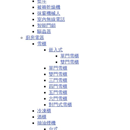
熨斗
被褥乾燥機
抹窗機械人
室內無線電話
智能門鎖
驅蟲器
廚房電器
雪櫃
嵌入式
單門雪櫃
雙門雪櫃
單門雪櫃
雙門雪櫃
三門雪櫃
四門雪櫃
五門雪櫃
六門雪櫃
對門式雪櫃
冷凍櫃
酒櫃
抽油煙機
台式