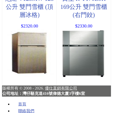
公升 雙門雪櫃 (頂
169公升 雙門雪櫃
層冰格)
(右門鉸)
$2320.00
$2330.00
版權所有 © 2008 - 2026.
優仕直銷有限公司
公司地址：灣仔駱克道416號偉德大廈3字樓6室
首頁
聯絡我們