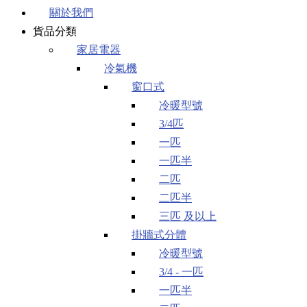
關於我們
貨品分類
家居電器
冷氣機
窗口式
冷暖型號
3/4匹
一匹
一匹半
二匹
二匹半
三匹 及以上
掛牆式分體
冷暖型號
3/4 - 一匹
一匹半