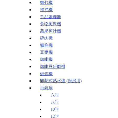
麵包機
攪拌機
食品處理器
食物風乾機
蔬果榨汁機
碎肉機
麵條機
豆漿機
咖啡機
咖啡豆研磨機
碎骨機
即熱式熱水爐 (廚房用)
抽氣扇
六吋
八吋
10吋
12吋