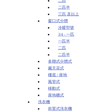
二匹
二匹半
三匹 及以上
窗口式分體
冷暖型號
3/4 - 一匹
一匹半
二匹
二匹半
多聯式分體式
藏天花式
樓底 / 座地
風管式
移動式
座地櫃式
洗衣機
前置式洗衣機