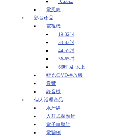
天花式
電風筒
影音產品
電視機
19-32吋
33-43吋
44-55吋
56-65吋
66吋 及 以上
藍光/DVD播放機
音響
錄音機
個人護理產品
水牙線
入耳式探熱針
電子血壓計
電鬚刨