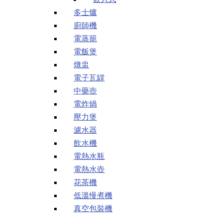
多士爐
廚師機
電蒸籠
電飯煲
燉盅
電子瓦罉
中藥壺
電炸煱
壓力煲
濾水器
飲水機
電熱水瓶
電熱水壺
花茶機
低溫慢煮機
真空包裝機