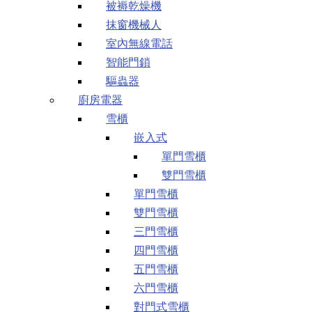
被褥乾燥機
抹窗機械人
室內無線電話
智能門鎖
驅蟲器
廚房電器
雪櫃
嵌入式
單門雪櫃
雙門雪櫃
單門雪櫃
雙門雪櫃
三門雪櫃
四門雪櫃
五門雪櫃
六門雪櫃
對門式雪櫃