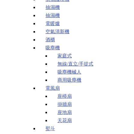
抽濕機
抽濕機
電暖爐
空氣清新機
酒櫃
吸塵機
家庭式
無線/直立/手提式
吸塵機械人
商用吸塵機
電風扇
座檯扇
掛牆扇
座地扇
天花扇
熨斗