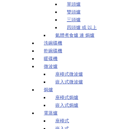
單頭爐
雙頭爐
三頭爐
四頭爐 或 以上
氣體煮食爐 連 焗爐
洗碗碟機
乾碗碟機
暖碟機
微波爐
座檯式微波爐
嵌入式微波爐
焗爐
座檯式焗爐
嵌入式焗爐
電蒸爐
座檯式
嵌入式