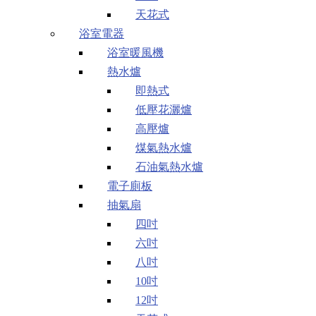
天花式
浴室電器
浴室暖風機
熱水爐
即熱式
低壓花灑爐
高壓爐
煤氣熱水爐
石油氣熱水爐
電子廁板
抽氣扇
四吋
六吋
八吋
10吋
12吋