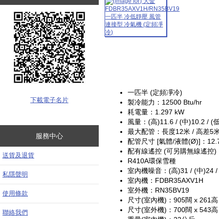
一匹半 (定頻凈冷)
下載電子名片
製冷能力：12500 Btu/hr
耗電量：1.297 kW
風量：(高)11.6 / (中)10.2 / (低
最大配管：長度12米 / 高差5
服務中心
配管尺寸 [氣體/液體(Ø)]：12.7
配有線遙控 (可另購無線遙控)
送貨及退貨
R410A環保雪種
室內機噪音：(高)31 / (中)24 / 
私隱聲明
室內機：FDBR35AXV1H
室外機：RN35BV19
使用條款
尺寸(室內機)：905闊 x 261高 
尺寸(室外機)：700闊 x 543高 
聯絡我們