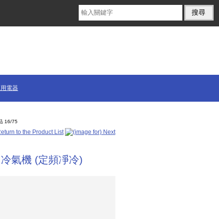
商用電器
 16/75
 冷氣機 (定頻凈冷)