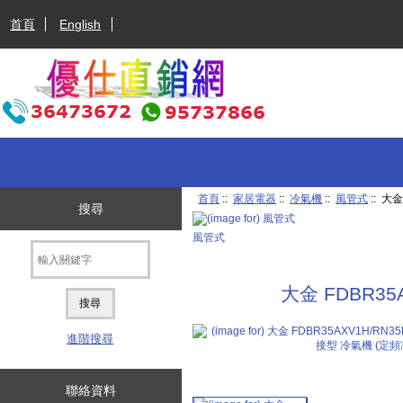
首頁
English
首頁
::
家居電器
::
冷氣機
::
風管式
:: 大
搜尋
風管式
大金 FDBR3
進階搜尋
聯絡資料