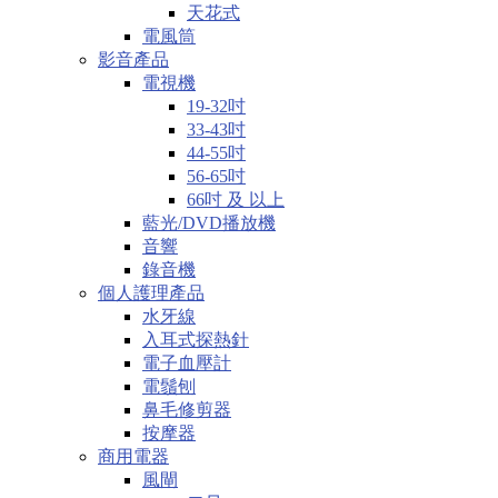
天花式
電風筒
影音產品
電視機
19-32吋
33-43吋
44-55吋
56-65吋
66吋 及 以上
藍光/DVD播放機
音響
錄音機
個人護理產品
水牙線
入耳式探熱針
電子血壓計
電鬚刨
鼻毛修剪器
按摩器
商用電器
風閘