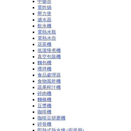
中藥壺
電炸煱
壓力煲
濾水器
飲水機
電熱水瓶
電熱水壺
花茶機
低溫慢煮機
真空包裝機
麵包機
攪拌機
食品處理器
食物風乾機
蔬果榨汁機
碎肉機
麵條機
豆漿機
咖啡機
咖啡豆研磨機
碎骨機
即熱式熱水爐 (廚房用)