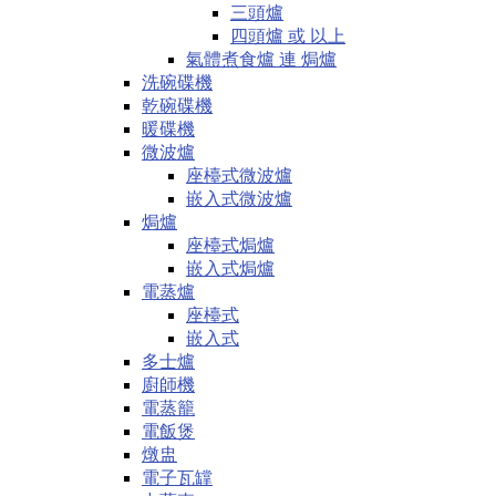
三頭爐
四頭爐 或 以上
氣體煮食爐 連 焗爐
洗碗碟機
乾碗碟機
暖碟機
微波爐
座檯式微波爐
嵌入式微波爐
焗爐
座檯式焗爐
嵌入式焗爐
電蒸爐
座檯式
嵌入式
多士爐
廚師機
電蒸籠
電飯煲
燉盅
電子瓦罉