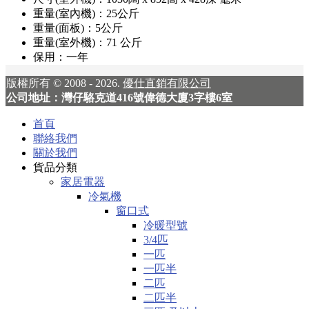
重量(室內機)：25公斤
重量(面板)：5公斤
重量(室外機)：71 公斤
保用：一年
版權所有 © 2008 - 2026.
優仕直銷有限公司
公司地址：灣仔駱克道416號偉德大廈3字樓6室
首頁
聯絡我們
關於我們
貨品分類
家居電器
冷氣機
窗口式
冷暖型號
3/4匹
一匹
一匹半
二匹
二匹半