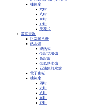
抽氣扇
六吋
八吋
10吋
12吋
天花式
浴室電器
浴室暖風機
熱水爐
即熱式
低壓花灑爐
高壓爐
煤氣熱水爐
石油氣熱水爐
電子廁板
抽氣扇
四吋
六吋
八吋
10吋
12吋