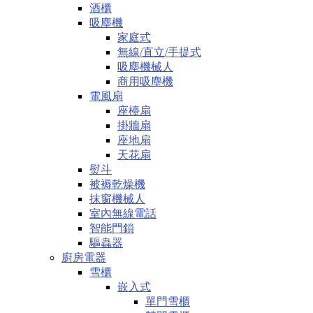
酒櫃
吸塵機
家庭式
無線/直立/手提式
吸塵機械人
商用吸塵機
電風扇
座檯扇
掛牆扇
座地扇
天花扇
熨斗
被褥乾燥機
抹窗機械人
室內無線電話
智能門鎖
驅蟲器
廚房電器
雪櫃
嵌入式
單門雪櫃