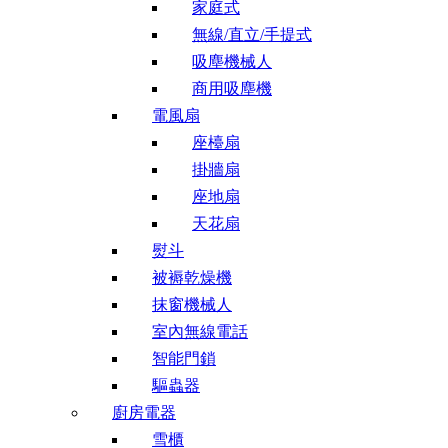
家庭式
無線/直立/手提式
吸塵機械人
商用吸塵機
電風扇
座檯扇
掛牆扇
座地扇
天花扇
熨斗
被褥乾燥機
抹窗機械人
室內無線電話
智能門鎖
驅蟲器
廚房電器
雪櫃