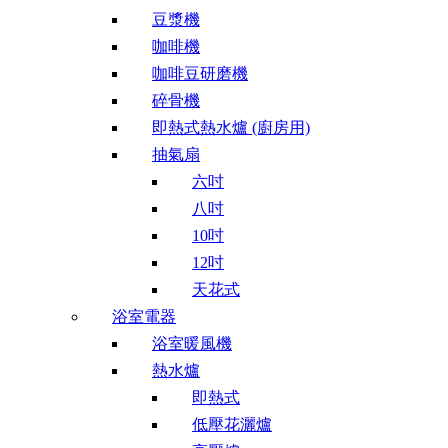
豆漿機
咖啡機
咖啡豆研磨機
碎骨機
即熱式熱水爐 (廚房用)
抽氣扇
六吋
八吋
10吋
12吋
天花式
浴室電器
浴室暖風機
熱水爐
即熱式
低壓花灑爐