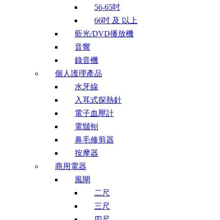
56-65吋
66吋 及 以上
藍光/DVD播放機
音響
錄音機
個人護理產品
水牙線
入耳式探熱針
電子血壓計
電鬚刨
鼻毛修剪器
按摩器
商用電器
風閘
二尺
三尺
四尺