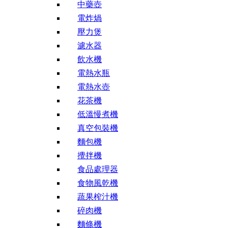
中藥壺
電炸煱
壓力煲
濾水器
飲水機
電熱水瓶
電熱水壺
花茶機
低溫慢煮機
真空包裝機
麵包機
攪拌機
食品處理器
食物風乾機
蔬果榨汁機
碎肉機
麵條機