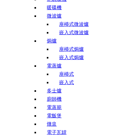
暖碟機
微波爐
座檯式微波爐
嵌入式微波爐
焗爐
座檯式焗爐
嵌入式焗爐
電蒸爐
座檯式
嵌入式
多士爐
廚師機
電蒸籠
電飯煲
燉盅
電子瓦罉