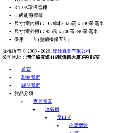
R410A環保雪種
二級能源標籤
尺寸(室內機)：1078闊 x 325高 x 246深 毫米
尺寸(室外機)：955闊 x 700高 396深 毫米
保用：二年(壓縮機保五年)
版權所有 © 2008 - 2026.
優仕直銷有限公司
公司地址：灣仔駱克道416號偉德大廈3字樓6室
首頁
聯絡我們
關於我們
貨品分類
家居電器
冷氣機
窗口式
冷暖型號