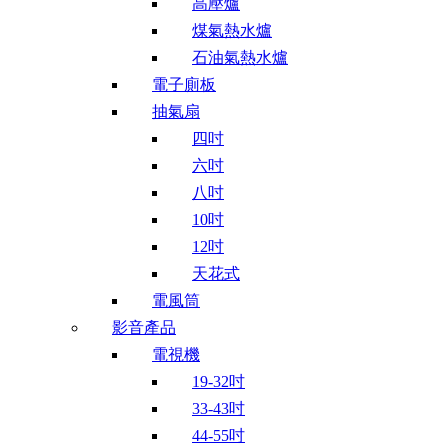
高壓爐
煤氣熱水爐
石油氣熱水爐
電子廁板
抽氣扇
四吋
六吋
八吋
10吋
12吋
天花式
電風筒
影音產品
電視機
19-32吋
33-43吋
44-55吋