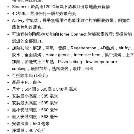
Steam+：於高達120°C蒸氣下溫和且健康地蒸煮食物
4D熱風：選用任何一層都效果完美
Air Fry 空氣炸：幾乎無需用油也能達致油炸的酥脆效果，例如炸
蔬菜片和炸薯條。
可遠程控制和監控功能的Home Connect 智能家電管理: 發掘智能
焗爐的全部潛力。
加熱功能：解凍，蒸氣，發酵，Regeneration，4D熱風，Air fry，
脫水，全面燒烤，Hotair gentle，Intensive heat，集中燒烤，上下
加熱，節能式上下加熱，Pizza setting，low temperature
cooking，底部加熱，熱風燒烤，暖碟，保溫
可拆除水箱 (1公升)
產品主色：白色
尺寸：594闊 x 595高 x 548深 毫米
安裝最小高度：585 毫米
安裝最大高度：595 毫米
最小安裝闊度：560 毫米
最大安裝闊度：568 毫米
安裝深度：550 毫米
淨重量：40.7公斤