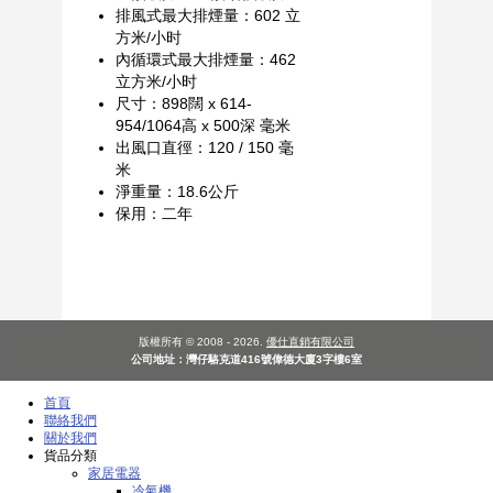
排風式最大排煙量：602 立
方米/小时
內循環式最大排煙量：462
立方米/小时
尺寸：898闊 x 614-
954/1064高 x 500深 毫米
出風口直徑：120 / 150 毫
米
淨重量：18.6公斤
保用：二年
版權所有 © 2008 - 2026.
優仕直銷有限公司
公司地址：灣仔駱克道416號偉德大廈3字樓6室
首頁
聯絡我們
關於我們
貨品分類
家居電器
冷氣機