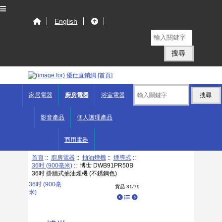
English
家居電器
廚房電器
浴室電器
影音產品
個人護理產品
商用電器
首頁
::
廚房電器
::
抽油煙機
::
煙導式
::
36吋 (900毫米)
:: 博世 DWB91PR50B
36吋 掛牆式抽油煙機 (不銹鋼色)
36吋 (900毫
貨品 31/79
米)