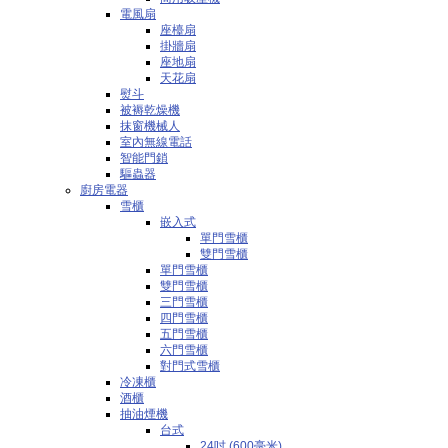
電風扇
座檯扇
掛牆扇
座地扇
天花扇
熨斗
被褥乾燥機
抹窗機械人
室內無線電話
智能門鎖
驅蟲器
廚房電器
雪櫃
嵌入式
單門雪櫃
雙門雪櫃
單門雪櫃
雙門雪櫃
三門雪櫃
四門雪櫃
五門雪櫃
六門雪櫃
對門式雪櫃
冷凍櫃
酒櫃
抽油煙機
台式
24吋 (600毫米)