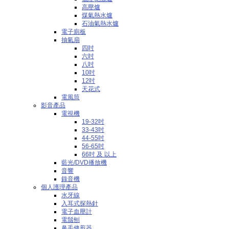
高壓爐
煤氣熱水爐
石油氣熱水爐
電子廁板
抽氣扇
四吋
六吋
八吋
10吋
12吋
天花式
電風筒
影音產品
電視機
19-32吋
33-43吋
44-55吋
56-65吋
66吋 及 以上
藍光/DVD播放機
音響
錄音機
個人護理產品
水牙線
入耳式探熱針
電子血壓計
電鬚刨
鼻毛修剪器