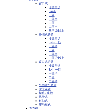
窗口式
冷暖型號
3/4匹
一匹
一匹半
二匹
二匹半
三匹 及以上
掛牆式分體
冷暖型號
3/4 - 一匹
一匹半
二匹
二匹半
三匹 及以上
窗口式分體
冷暖型號
3/4 - 一匹
一匹半
二匹
二匹半
多聯式分體式
藏天花式
樓底 / 座地
風管式
移動式
座地櫃式
洗衣機