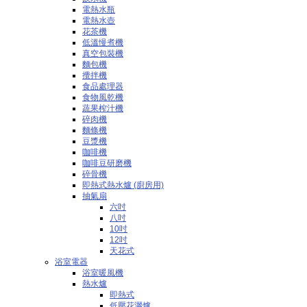
電熱水瓶
電熱水壺
花茶機
低溫慢煮機
真空包裝機
麵包機
攪拌機
食品處理器
食物風乾機
蔬果榨汁機
碎肉機
麵條機
豆漿機
咖啡機
咖啡豆研磨機
碎骨機
即熱式熱水爐 (廚房用)
抽氣扇
六吋
八吋
10吋
12吋
天花式
浴室電器
浴室暖風機
熱水爐
即熱式
低壓花灑爐