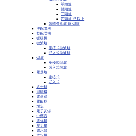
單頭爐
雙頭爐
三頭爐
四頭爐 或 以上
氣體煮食爐 連 焗爐
洗碗碟機
乾碗碟機
暖碟機
微波爐
座檯式微波爐
嵌入式微波爐
焗爐
座檯式焗爐
嵌入式焗爐
電蒸爐
座檯式
嵌入式
多士爐
廚師機
電蒸籠
電飯煲
燉盅
電子瓦罉
中藥壺
電炸煱
壓力煲
濾水器
飲水機