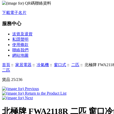
下載電子名片
服務中心
送貨及退貨
私隱聲明
使用條款
聯絡我們
網站地圖
首頁
::
家居電器
::
冷氣機
::
窗口式
::
二匹
:: 北極牌 FWA21
二匹
貨品 25/236
北極牌 FWA2118R 二匹 窗口