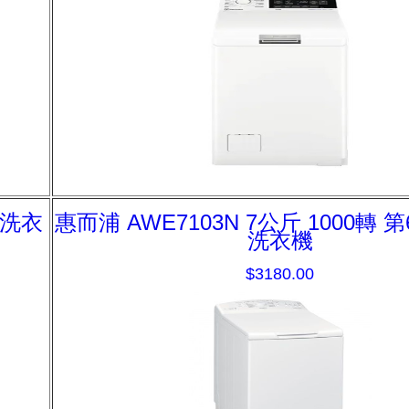
式洗衣
惠而浦 AWE7103N 7公斤 1000轉
洗衣機
$3180.00