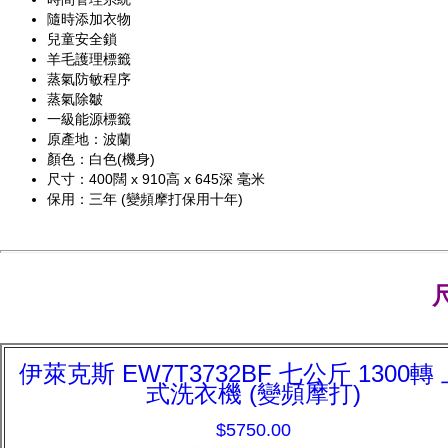
隨時添加衣物
兒童安全鎖
羊毛護理標籤
蒸氣防敏程序
蒸氣除皺
一級能源標籤
原產地：波蘭
顏色：白色(機身)
尺寸：400闊 x 910高 x 645深 毫米
保用：三年 (變頻摩打保用十年)
伊萊克斯 EW7T3732BF 七公斤 1300轉
式洗衣機 (變頻摩打)
$5750.00