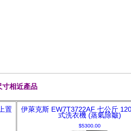
尺寸相近產品
 上置
伊萊克斯 EW7T3722AF 七公斤 12
式洗衣機 (蒸氣除皺)
$5300.00