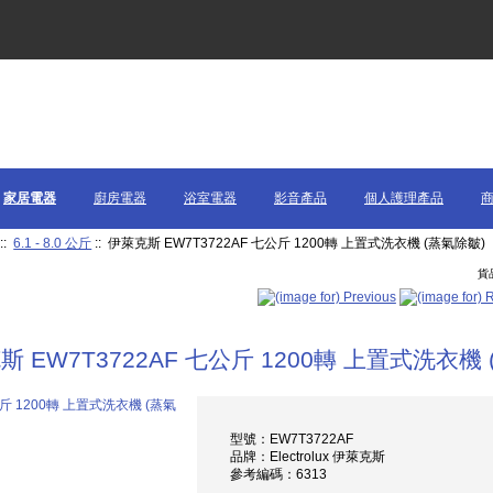
家居電器
廚房電器
浴室電器
影音產品
個人護理產品
::
6.1 - 8.0 公斤
:: 伊萊克斯 EW7T3722AF 七公斤 1200轉 上置式洗衣機 (蒸氣除皺)
貨品
斯 EW7T3722AF 七公斤 1200轉 上置式洗衣機
型號：EW7T3722AF
品牌：Electrolux 伊萊克斯
參考編碼：6313