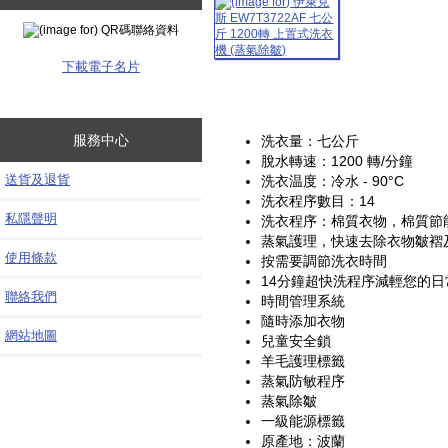
下載電子名片
服務中心
洗衣量：七公斤
脫水轉速：1200 轉/分鐘
送貨及退貨
洗衣温度：冷水 - 90°C
洗衣程序數目：14
私隱聲明
洗衣程序：棉質衣物，棉質節
蒸氣護理，快速去除衣物皺褶
使用條款
按需要調節洗衣時間
14分鐘超快洗程序減輕您的
聯絡我們
時間管理系統
隨時添加衣物
網站地圖
兒童安全鎖
羊毛護理標籤
蒸氣防敏程序
蒸氣除皺
一級能源標籤
原產地：波蘭