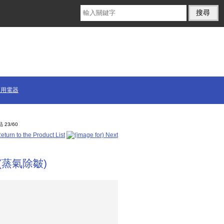
商用電器
 23/60
 (蒸氣除皺)