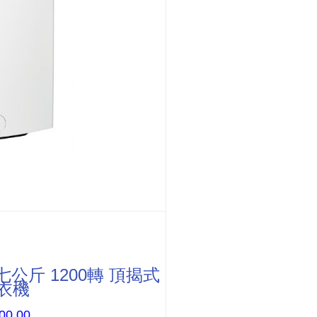
 七公斤 1200轉 頂揭式
衣機
00.00