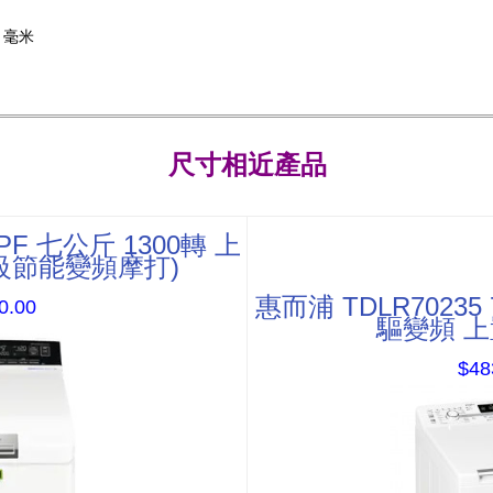
深 毫米
尺寸相近產品
PF 七公斤 1300轉 上
級節能變頻摩打)
惠而浦 TDLR70235 
0.00
驅變頻 
$48