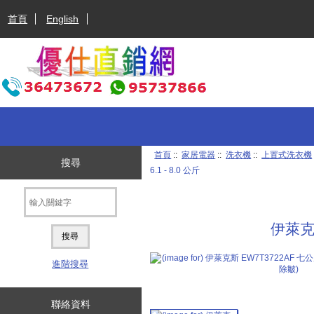
首頁
English
首頁
::
家居電器
::
洗衣機
::
上置式洗衣機
搜尋
6.1 - 8.0 公斤
伊萊克
進階搜尋
聯絡資料