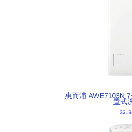
惠而浦 AWE7103N 
置式
$318