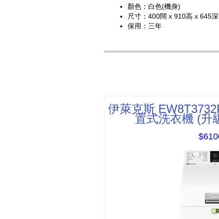
顏色：白色(機身)
尺寸：400闊 x 910高 x 645
保用：三年
伊萊克斯 EW8T3732
置式洗衣機 (升
$610