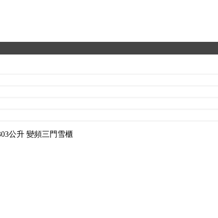
Y 303公升 變頻三門雪櫃