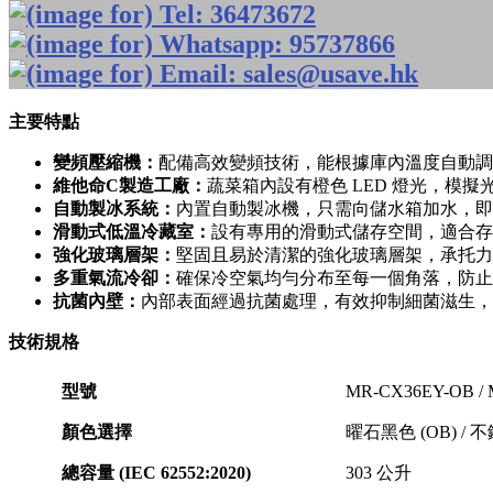
主要特點
變頻壓縮機：
配備高效變頻技術，能根據庫內溫度自動調
維他命C製造工廠：
蔬菜箱內設有橙色 LED 燈光，模
自動製冰系統：
內置自動製冰機，只需向儲水箱加水，即
滑動式低溫冷藏室：
設有專用的滑動式儲存空間，適合存
強化玻璃層架：
堅固且易於清潔的強化玻璃層架，承托力
多重氣流冷卻：
確保冷空氣均勻分布至每一個角落，防止
抗菌內壁：
內部表面經過抗菌處理，有效抑制細菌滋生，
技術規格
型號
MR-CX36EY-OB /
顏色選擇
曜石黑色 (OB) / 不
總容量 (IEC 62552:2020)
303 公升