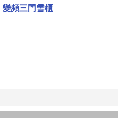
公升 變頻三門雪櫃