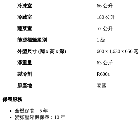
冷凍室
66 公升
冷藏室
180 公升
蔬菜室
57 公升
能源標籤級別
1 級
外型尺寸 (闊 x 高 x 深)
600 x 1,630 x 656
淨重量
63 公斤
製冷劑
R600a
原產地
泰國
保養服務
全機保養：5 年
變頻壓縮機保養：10 年