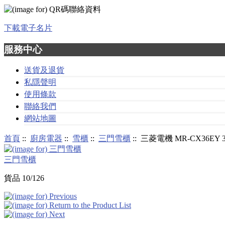
下載電子名片
服務中心
送貨及退貨
私隱聲明
使用條款
聯絡我們
網站地圖
首頁
::
廚房電器
::
雪櫃
::
三門雪櫃
:: 三菱電機 MR-CX36E
三門雪櫃
貨品 10/126