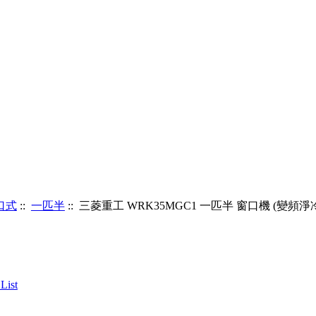
口式
::
一匹半
:: 三菱重工 WRK35MGC1 一匹半 窗口機 (變頻淨冷/