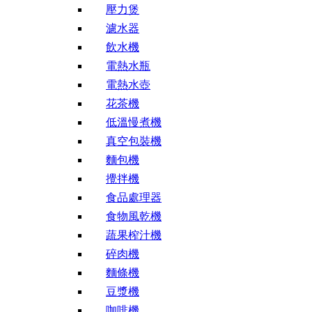
壓力煲
濾水器
飲水機
電熱水瓶
電熱水壺
花茶機
低溫慢煮機
真空包裝機
麵包機
攪拌機
食品處理器
食物風乾機
蔬果榨汁機
碎肉機
麵條機
豆漿機
咖啡機