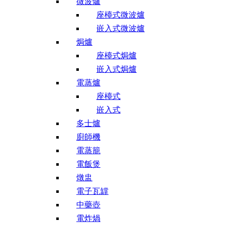
微波爐
座檯式微波爐
嵌入式微波爐
焗爐
座檯式焗爐
嵌入式焗爐
電蒸爐
座檯式
嵌入式
多士爐
廚師機
電蒸籠
電飯煲
燉盅
電子瓦罉
中藥壺
電炸煱