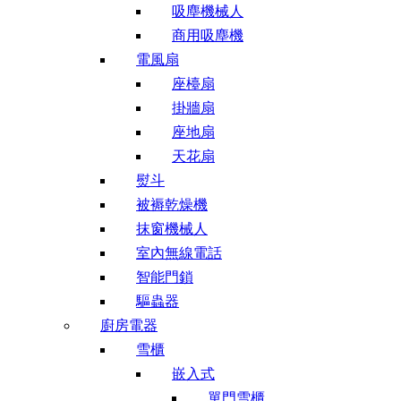
吸塵機械人
商用吸塵機
電風扇
座檯扇
掛牆扇
座地扇
天花扇
熨斗
被褥乾燥機
抹窗機械人
室內無線電話
智能門鎖
驅蟲器
廚房電器
雪櫃
嵌入式
單門雪櫃