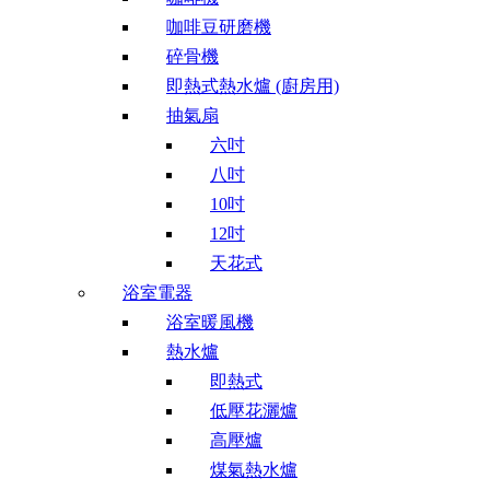
咖啡豆研磨機
碎骨機
即熱式熱水爐 (廚房用)
抽氣扇
六吋
八吋
10吋
12吋
天花式
浴室電器
浴室暖風機
熱水爐
即熱式
低壓花灑爐
高壓爐
煤氣熱水爐