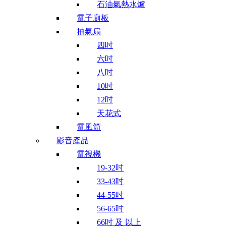
石油氣熱水爐
電子廁板
抽氣扇
四吋
六吋
八吋
10吋
12吋
天花式
電風筒
影音產品
電視機
19-32吋
33-43吋
44-55吋
56-65吋
66吋 及 以上