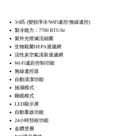
3/4匹 (變頻淨冷/WiFi遙控/無線遙控)
製冷能力：7700 BTU/hr
紫外光燈滅活細菌
生物殺菌HEPA過濾網
活性炭空氣清新過濾網
Wi-Fi遙距控制功能
無線遙控器
自動清潔功能
抽濕模式
睡眠模式
LED顯示屏
自動重啟功能
24小時預校功能
金鑽塗層