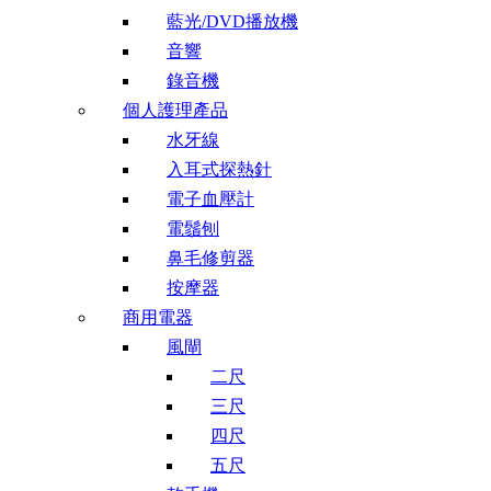
藍光/DVD播放機
音響
錄音機
個人護理產品
水牙線
入耳式探熱針
電子血壓計
電鬚刨
鼻毛修剪器
按摩器
商用電器
風閘
二尺
三尺
四尺
五尺