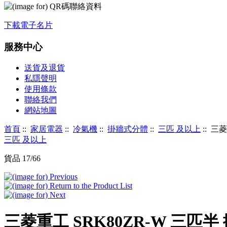
下載電子名片
服務中心
送貨及退貨
私隱聲明
使用條款
聯絡我們
網站地圖
首頁
::
家居電器
::
冷氣機
::
掛牆式分體
::
三匹 及以上
:: 三
三匹 及以上
貨品 17/66
三菱重工 SRK80ZR-W 三匹