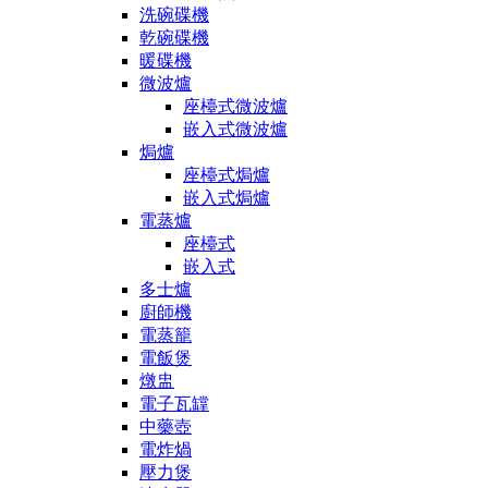
洗碗碟機
乾碗碟機
暖碟機
微波爐
座檯式微波爐
嵌入式微波爐
焗爐
座檯式焗爐
嵌入式焗爐
電蒸爐
座檯式
嵌入式
多士爐
廚師機
電蒸籠
電飯煲
燉盅
電子瓦罉
中藥壺
電炸煱
壓力煲