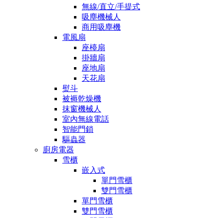
無線/直立/手提式
吸塵機械人
商用吸塵機
電風扇
座檯扇
掛牆扇
座地扇
天花扇
熨斗
被褥乾燥機
抹窗機械人
室內無線電話
智能門鎖
驅蟲器
廚房電器
雪櫃
嵌入式
單門雪櫃
雙門雪櫃
單門雪櫃
雙門雪櫃