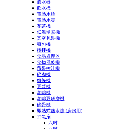
濾水器
飲水機
電熱水瓶
電熱水壺
花茶機
低溫慢煮機
真空包裝機
麵包機
攪拌機
食品處理器
食物風乾機
蔬果榨汁機
碎肉機
麵條機
豆漿機
咖啡機
咖啡豆研磨機
碎骨機
即熱式熱水爐 (廚房用)
抽氣扇
六吋
八吋