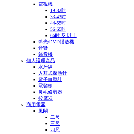
電視機
19-32吋
33-43吋
44-55吋
56-65吋
66吋 及 以上
藍光/DVD播放機
音響
錄音機
個人護理產品
水牙線
入耳式探熱針
電子血壓計
電鬚刨
鼻毛修剪器
按摩器
商用電器
風閘
二尺
三尺
四尺