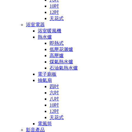
10吋
12吋
天花式
浴室電器
浴室暖風機
熱水爐
即熱式
低壓花灑爐
高壓爐
煤氣熱水爐
石油氣熱水爐
電子廁板
抽氣扇
四吋
六吋
八吋
10吋
12吋
天花式
電風筒
影音產品