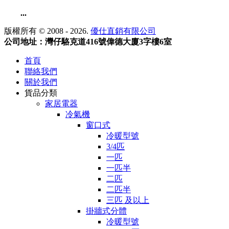
...
版權所有 © 2008 - 2026.
優仕直銷有限公司
公司地址：灣仔駱克道416號偉德大廈3字樓6室
首頁
聯絡我們
關於我們
貨品分類
家居電器
冷氣機
窗口式
冷暖型號
3/4匹
一匹
一匹半
二匹
二匹半
三匹 及以上
掛牆式分體
冷暖型號